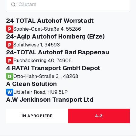
24 TOTAL Autohof Worrstadt
Sophie-Opel-Straße 4, 55286
24-Agip Autohof Homberg (Efze)
Schilfwiese 1, 34593
24-TOTAL Autohof Bad Rappenau
Buchäckerring 40, 74906
4 RATAI Transport GmbH Depot
Otto-Hahn-Straße 3, , 48268
A Clean Solution
Littlefair Road, HU9 5LP
A.W Jenkinson Transport Ltd
Progress House, ME11 5GA
A+G Nettetal - Depot Parking
ÎN APROPIERE
A-Z
Am Panneschopp 7, 41334
A1 Truckstop Colsterworth Ltd