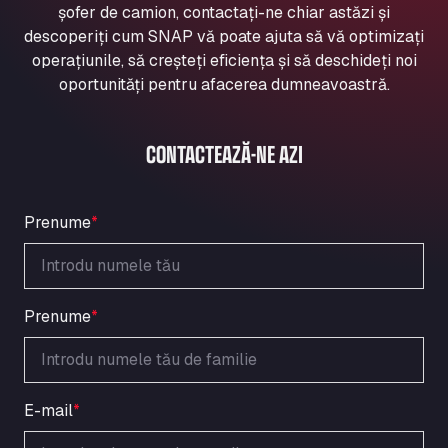
șofer de camion, contactați-ne chiar astăzi și
Aqua Ariva GmbH
descoperiți cum SNAP vă poate ajuta să vă optimizați
Marie-Curie-Straße 24, 68219
operațiunile, să creșteți eficiența și să deschideți noi
Aral Autohof Bockel
oportunități pentru afacerea dumneavoastră.
An der Autobahn 1, 27404
ARAL Autohof Bockenem
Oppelner Str. 1, 31167
CONTACTEAZĂ-NE AZI
ARAL Autohof Merklingen
Nellinger Str. 24, 89188
ARAL Autohof Preis
Prenume
*
Schellweilerstraße 1, 66871
ARAL Tankstelle - XXL Truckwash.de
GmbH
Prenume
*
Obernburger Str. 127, 63811
Ardleigh South Services
a120 westbound, CO77SL
Area 47 Hermanos Rico
E-mail
*
Autovia A4 km 47, 28300