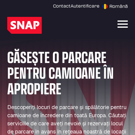
Contact
Autentificare
Română
Desch
GĂSEȘTE O PARCARE
PENTRU CAMIOANE ÎN
APROPIERE
Descoperiți locuri de parcare și spălătorie pentru
camioane de încredere din toată Europa. Căutați
serviciile de care aveți nevoie și rezervați locul
de parcare în avans în rețeaua noastră de locații