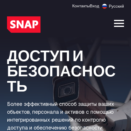
Контакты
Вход
Русский
Откр
ДОСТУП И
БЕЗОПАСНОС
ТЬ
Более эффективный способ защиты ваших
объектов, персонала и активов с помощью
интегрированных решений по контролю
доступа и обеспечению безопасности.