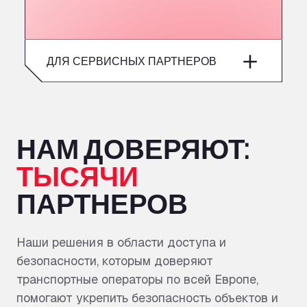
ДЛЯ СЕРВИСНЫХ ПАРТНЕРОВ
Защитите свой сайт и
повысьте
эффективность его
НАМ ДОВЕРЯЮТ:
работы.
ТЫСЯЧИ
От стоянок для грузовиков до моек —
ПАРТНЕРОВ
наши комплексные решения в области
доступа и безопасности помогают
защитить ваш бизнес, улучшить
Наши решения в области доступа и
оперативный контроль и создать более
безопасности, которым доверяют
безопасные и надежные места для
транспортные операторы по всей Европе,
автопарков и водителей.
помогают укрепить безопасность объектов и