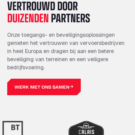
VERTROUWD DOOR
Van parkeerplaatsen voor vrachtwagens
DUIZENDEN
PARTNERS
tot wasfaciliteiten: onze geïntegreerde
toegangs- en beveiligingsoplossingen
helpen uw bedrijf te beschermen, de
Onze toegangs- en beveiligingsoplossingen
operationele controle te verbeteren en
genieten het vertrouwen van vervoersbedrijven
veiligere, betrouwbaardere
in heel Europa en dragen bij aan een betere
bestemmingen te creëren voor
beveiliging van terreinen en een veiligere
wagenparken en chauffeurs.
bedrijfsvoering.
MEER INFORMATIE
WERK MET ONS SAMEN
AANMELDEN