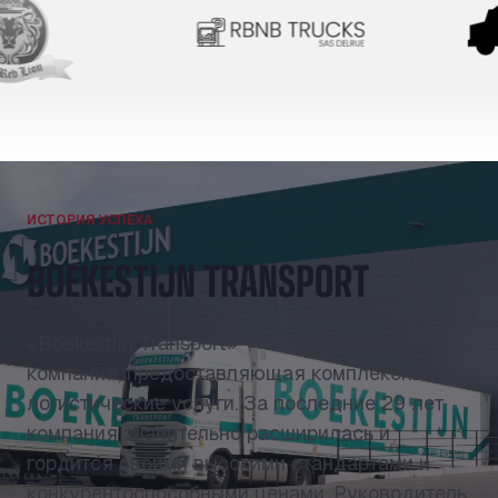
ИСТОРИЯ УСПЕХА
BOEKESTIJN TRANSPORT
«Boekestijn Transport» — это семейная
компания, предоставляющая комплексные
логистические услуги. За последние 29 лет
компания значительно расширилась и
гордится своими высокими стандартами и
конкурентоспособными ценами. Руководитель