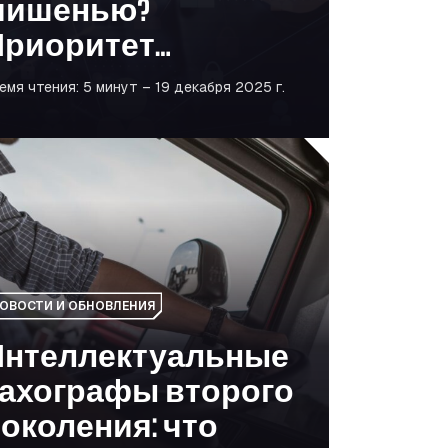
мишенью?
Приоритет
езопасности в
емя чтения: 5 минут – 19 декабря 2025 г.
мире высоких
ехнологий
ие развитию европейской мобильности
лектуальные тахографы второго поколения: что нужно з
ОВОСТИ И ОБНОВЛЕНИЯ
Интеллектуальные
тахографы второго
околения: что