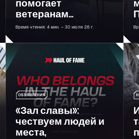
помогает
ветеранам
восстановить
б
Время чтения: 4 мин. – 30 июля 26 г.
Вр
свою жизнь с
помощью
т
огнозы на 2026 год
«Зал славы»: чествуем людей и места, способствующ
Интел
логистики
ОБЪЯВЛЕНИЯ
Н
«Зал славы»:
чествуем людей и
места,
п