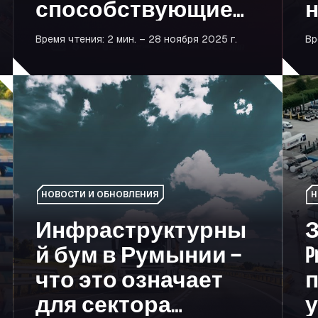
способствующие
н
развитию
Время чтения: 2 мин. – 28 ноября 2025 г.
Вр
европейской
мобильности
 помогут вам значительно увеличить прибыль
Инфраструктурный бум в Румынии — что это означает
За кул
НОВОСТИ И ОБНОВЛЕНИЯ
Н
Инфраструктурны
З
й бум в Румынии —
P
что это означает
п
для сектора
у