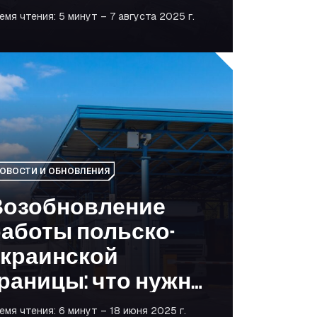
отрудничества с
емя чтения: 5 минут – 7 августа 2025 г.
NAP
мобили дешевле или просто экологичнее?
новление работы польско-украинской границы: что нужно
ОВОСТИ И ОБНОВЛЕНИЯ
Возобновление
аботы польско-
украинской
раницы: что нужно
нать операторам
емя чтения: 6 минут – 18 июня 2025 г.