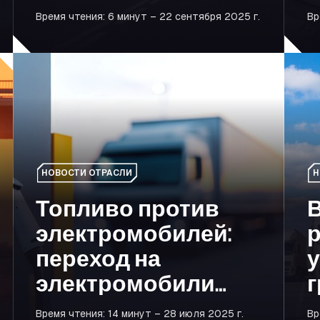
мобильности
с
Время чтения: 6 минут – 22 сентября 2025 г.
Вр
S
итуацию: как не отставать от событий
Топливо против электромобилей: переход на электро
Возоб
НОВОСТИ ОТРАСЛИ
Н
Топливо против
электромобилей:
р
переход на
электромобили
г
дешевле или
з
Время чтения: 14 минут – 28 июля 2025 г.
Вр