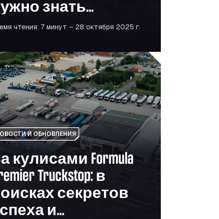
ужно знать
менеджерам
емя чтения: 7 минут – 28 октября 2025 г.
автопарков
 для сектора мобильности
исами Formula Premier Truckstop: в поисках секретов у
ОВОСТИ И ОБНОВЛЕНИЯ
а кулисами Formula
remier Truckstop: в
оисках секретов
спеха и