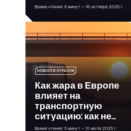
вам значительно
Время чтения: 6 минут – 16 октября 2025 г.
увеличить
прибыль
Как жара в Европе влияет на транспортную с
НОВОСТИ ОТРАСЛИ
Как жара в Европе
влияет на
транспортную
ситуацию: как не
отставать от
Время чтения: 5 минут – 31 июля 2025 г.