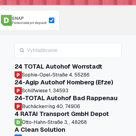
SNAP
Parkoviská pri depách
24 TOTAL Autohof Worrstadt
Sophie-Opel-Straße 4, 55286
24-Agip Autohof Homberg (Efze)
Schilfwiese 1, 34593
24-TOTAL Autohof Bad Rappenau
Buchäckerring 40, 74906
4 RATAI Transport GmbH Depot
Otto-Hahn-Straße 3, , 48268
A Clean Solution