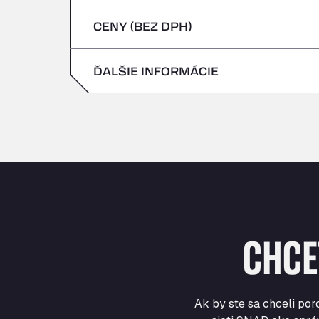
štvrtok
CENY (BEZ DPH)
sobota
piatok
nedeľa
ĎALŠIE INFORMÁCIE
sobota
nedeľa
CHCE
Ak by ste sa chceli por