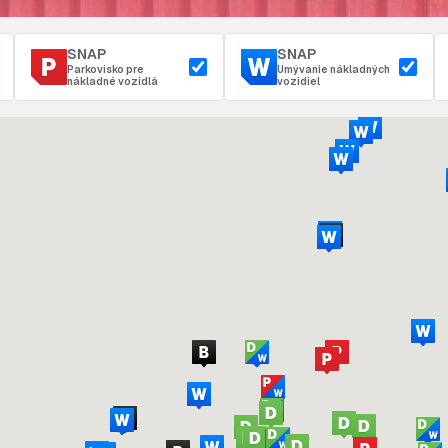
SNAP
SNAP
Parkovisko pre
Umývanie nákladných
nákladné vozidlá
vozidiel