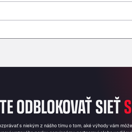
–
–
–
–
–
–
TE ODBLOKOVAŤ SIEŤ
S
ozprávať s niekým z nášho tímu o tom, aké výhody vám môže 