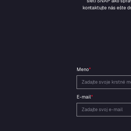
sieti SNAP ako sprá
kontaktujte nás ešte d
Meno
*
E-mail
*