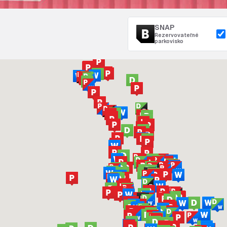
SNAP
Rezervovateľné
parkovisko