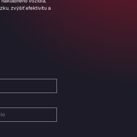
 nákladného vozidla,
Schellweilerstraße 1, 66871
ARAL Tankstelle - XXL
ku, zvýšiť efektivitu a
Truckwash.de GmbH
Obernburger Str. 127, 63811
Ardleigh South Services
a120 westbound, CO77SL
Area 47 Hermanos Rico
Autovia A4 km 47, 28300
Area de Servicio Agetrans
Autovia del Mediterraneo , 30850
Area Servicio Galp Las Bovedas
Autovia 5 KM 405, 7, 06006
Area Servidiesel S L
Calle Migjorn No 6, 12539
Arluno Truck Village
Via per Turbigo 69, 20004
Asapjobs
Objazdowa 35, 99-300