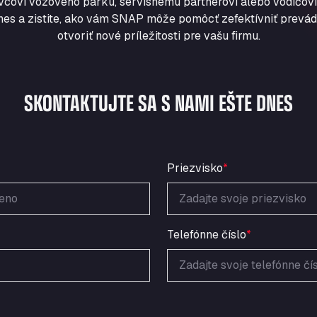
vcovi vozového parku, servisnému partnerovi alebo vodičovi
nes a zistite, ako vám SNAP môže pomôcť zefektívniť prevádz
otvoriť nové príležitosti pre vašu firmu.
SKONTAKTUJTE SA S NAMI EŠTE DNES
Priezvisko
*
Telefónne číslo
*