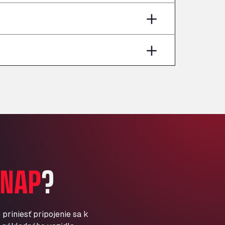
Andamur Pamplona
A-15 Salida Imarcoain, 31119
Andamur San Roman II
Aut A1 Exit 385, 01207
Anglia Motel
Washway Road, PE12 8LT
Anpol Sp. z o.o.
Ul. Torunska 147, 85884
Aqua Ariva GmbH
Marie-Curie-Straße 24, 68219
Aral Autohof Bockel
An der Autobahn 1, 27404
ARAL Autohof Bockenem
NAP
?
Oppelner Str. 1, 31167
ARAL Autohof Merklingen
Nellinger Str. 24, 89188
ARAL Autohof Preis
priniesť pripojenie sa k