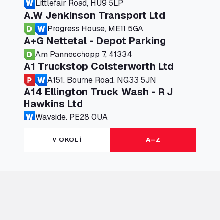
Littlefair Road, HU9 5LP
A.W Jenkinson Transport Ltd
Progress House, ME11 5GA
A+G Nettetal - Depot Parking
Am Panneschopp 7, 41334
A1 Truckstop Colsterworth Ltd
A151, Bourne Road, NG33 5JN
A14 Ellington Truck Wash - R J
Hawkins Ltd
Wayside, PE28 0UA
A19 Northbound Services (Exelby)
V OKOLÍ
A–Z
Ingleby Arncliffe, DL6 3JT
A19 Services North (Ron Perry)
A19 Services North, TS27 3HH
A19 Services South (Ron Perry)
A19 Services South, TS27 3HH
A19 Southbound Services (Exelby)
Ingleby Arncliffe, DL6 3LG