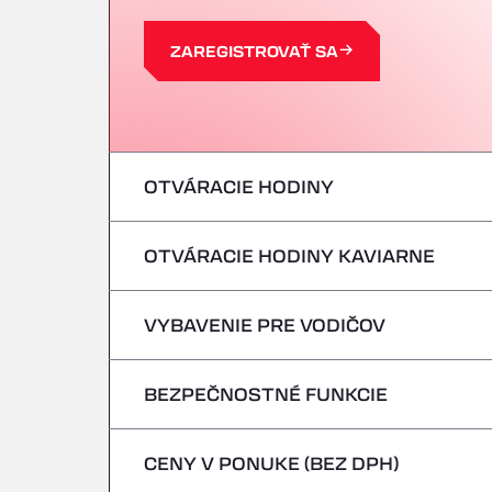
ZAREGISTROVAŤ SA
OTVÁRACIE HODINY
OTVÁRACIE HODINY KAVIARNE
Pondelok
utorok
VYBAVENIE PRE VODIČOV
Pondelok
streda
utorok
BEZPEČNOSTNÉ FUNKCIE
Žiadne chladiace vozidlá
štvrtok
streda
CENY V PONUKE (BEZ DPH)
Nebezpečné vozidlá/ADR sa neprijímajú
piatok