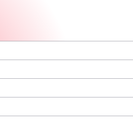
–
–
–
–
–
–
–
–