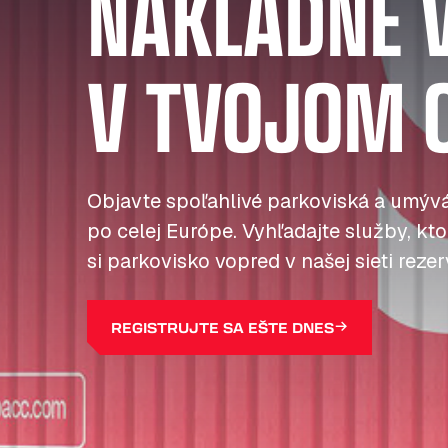
NÁKLADNÉ 
V TVOJOM 
Objavte spoľahlivé parkoviská a umývá
po celej Európe. Vyhľadajte služby, kto
si parkovisko vopred v našej sieti reze
REGISTRUJTE SA EŠTE DNES