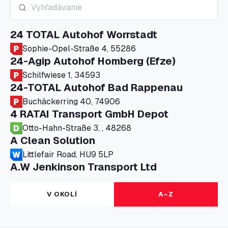
24 TOTAL Autohof Worrstadt
Sophie-Opel-Straße 4, 55286
24-Agip Autohof Homberg (Efze)
Schilfwiese 1, 34593
24-TOTAL Autohof Bad Rappenau
Buchäckerring 40, 74906
4 RATAI Transport GmbH Depot
Otto-Hahn-Straße 3, , 48268
A Clean Solution
Littlefair Road, HU9 5LP
A.W Jenkinson Transport Ltd
Progress House, ME11 5GA
A+G Nettetal - Depot Parking
V OKOLÍ
A–Z
Am Panneschopp 7, 41334
A1 Truckstop Colsterworth Ltd