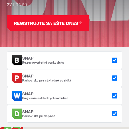
zariadení.
REGISTRUJTE SA EŠTE DNES
SNAP
Rezervovateľné parkovisko
SNAP
Parkovisko pre nákladné vozidlá
SNAP
Umývanie nákladných vozidiel
SNAP
Parkoviská pri depách