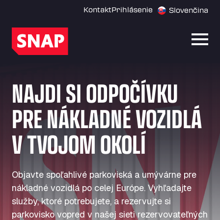
Kontakt
Prihlásenie
Slovenčina
Otvor
NAJDI SI ODPOČÍVKU
PRE NÁKLADNÉ VOZIDLÁ
V TVOJOM OKOLÍ
Objavte spoľahlivé parkoviská a umývárne pre
nákladné vozidlá po celej Európe. Vyhľadajte
služby, ktoré potrebujete, a rezervujte si
parkovisko vopred v našej sieti rezervovateľných