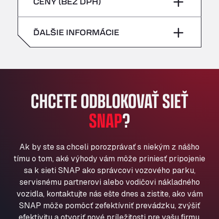
piatok
–
CENY (BEZ DPH)
Bühlwiesenweg 15, 72221
nedeľa
–
All 4 Trucks
sobota
–
ĎALŠIE INFORMÁCIE
Klaverbladstaat 21, 3560
American Truck Wash
nedeľa
–
Av. des Etats-Unis 90, 6041
Andamur Guarroman
Aut. A4 Salida 288 Pol. Ind. del Guadiel, 23210
CHCETE ODBLOKOVAŤ SIEŤ
Andamur La Junquera
SNAP
?
AP7 Salida 2, C/ Bassegoda, 4, 17700
Andamur Pamplona
A-15 Salida Imarcoain, 31119
Ak by ste sa chceli porozprávať s niekým z nášho
Andamur San Roman II
tímu o tom, aké výhody vám môže priniesť pripojenie
Aut A1 Exit 385, 01207
sa k sieti SNAP ako správcovi vozového parku,
Anglia Motel
servisnému partnerovi alebo vodičovi nákladného
Washway Road, PE12 8LT
vozidla, kontaktujte nás ešte dnes a zistite, ako vám
Anpol Sp. z o.o.
SNAP môže pomôcť zefektívniť prevádzku, zvýšiť
Ul. Torunska 147, 85884
efektivitu a otvoriť nové príležitosti pre vašu firmu.