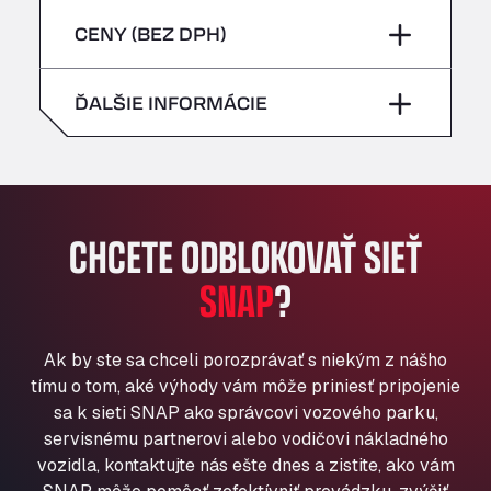
sobota
–
Bühlwiesenweg 15, 72221
piatok
–
CENY (BEZ DPH)
All 4 Trucks
nedeľa
–
Klaverbladstaat 21, 3560
sobota
–
ĎALŠIE INFORMÁCIE
American Truck Wash
Av. des Etats-Unis 90, 6041
nedeľa
–
Andamur Guarroman
Aut. A4 Salida 288 Pol. Ind. del Guadiel, 23210
Andamur La Junquera
CHCETE ODBLOKOVAŤ SIEŤ
AP7 Salida 2, C/ Bassegoda, 4, 17700
Andamur Pamplona
SNAP
?
A-15 Salida Imarcoain, 31119
Andamur San Roman II
Ak by ste sa chceli porozprávať s niekým z nášho
Aut A1 Exit 385, 01207
tímu o tom, aké výhody vám môže priniesť pripojenie
Anglia Motel
sa k sieti SNAP ako správcovi vozového parku,
Washway Road, PE12 8LT
servisnému partnerovi alebo vodičovi nákladného
Anpol Sp. z o.o.
vozidla, kontaktujte nás ešte dnes a zistite, ako vám
Ul. Torunska 147, 85884