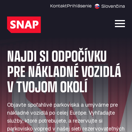
Kontakt
Prihlásenie
Slovenčina
Otvor
NAJDI SI ODPOČÍVKU
PRE NÁKLADNÉ VOZIDLÁ
V TVOJOM OKOLÍ
Objavte spoľahlivé parkoviská a umývárne pre
nákladné vozidlá po celej Európe. Vyhľadajte
služby, ktoré potrebujete, a rezervujte si
parkovisko vopred v našej sieti rezervovateľných