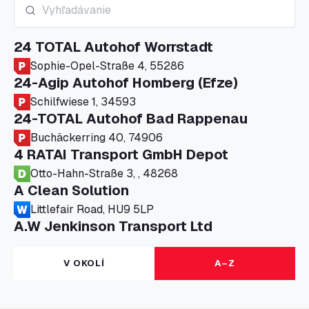
24 TOTAL Autohof Worrstadt
Sophie-Opel-Straße 4, 55286
24-Agip Autohof Homberg (Efze)
Schilfwiese 1, 34593
24-TOTAL Autohof Bad Rappenau
Buchäckerring 40, 74906
4 RATAI Transport GmbH Depot
Otto-Hahn-Straße 3, , 48268
A Clean Solution
Littlefair Road, HU9 5LP
A.W Jenkinson Transport Ltd
Progress House, ME11 5GA
A+G Nettetal - Depot Parking
V OKOLÍ
A–Z
Am Panneschopp 7, 41334
A1 Truckstop Colsterworth Ltd