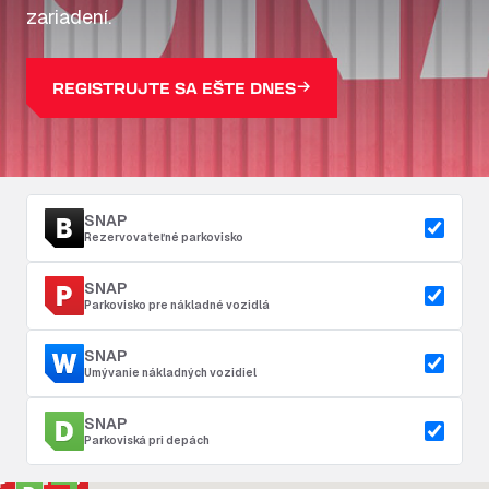
zariadení.
REGISTRUJTE SA EŠTE DNES
SNAP
Rezervovateľné parkovisko
SNAP
Parkovisko pre nákladné vozidlá
SNAP
Umývanie nákladných vozidiel
SNAP
Parkoviská pri depách