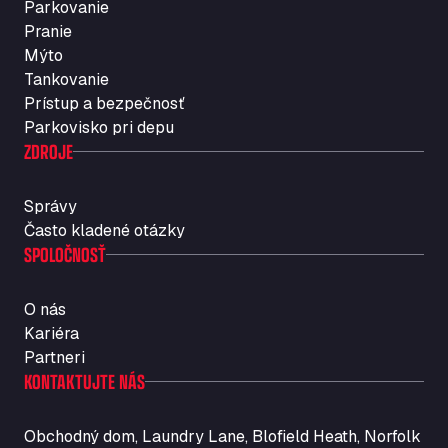
Parkovanie
Rosario
Pranie
Str. Vigentina, 205 km 5+380, 27010
Mýto
Autotransit Amann
Tankovanie
Auf dem Dreisch 8, 34346
Prístup a bezpečnosť
Avin Kominis
Parkovisko pri depu
Vasilikos Intersection E90, 46 100
ZDROJE
AW Jenkinson Runcorn Truck Parking
Ashville Way, WA7 3EZ
Správy
AWJ Penrith Truckstop
Často kladené otázky
SPOLOČNOSŤ
M6 J40, Penrith Industrial Estate, CA11 9EH
Backline Logistics Limited
Hill Barton Business park, EX5 1DR
O nás
Ballestas Flores
Kariéra
Ctra C 157 , 37009
Partneri
Ballinluig Services
KONTAKTUJTE NÁS
Ballinluig, PH9 0LG
Bapaume Truck House A1
Obchodný dom, Laundry Lane, Blofield Heath, Norfolk