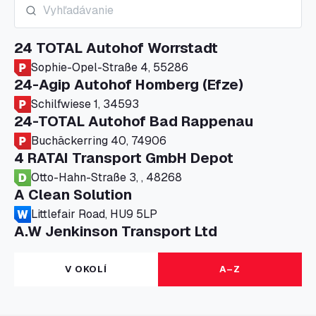
24 TOTAL Autohof Worrstadt
Sophie-Opel-Straße 4, 55286
24-Agip Autohof Homberg (Efze)
Schilfwiese 1, 34593
24-TOTAL Autohof Bad Rappenau
Buchäckerring 40, 74906
4 RATAI Transport GmbH Depot
Otto-Hahn-Straße 3, , 48268
A Clean Solution
Littlefair Road, HU9 5LP
A.W Jenkinson Transport Ltd
Progress House, ME11 5GA
A+G Nettetal - Depot Parking
V OKOLÍ
A–Z
Am Panneschopp 7, 41334
A1 Truckstop Colsterworth Ltd