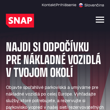
Kontakt
Prihlásenie
Slovenčina
Otvor
NAJDI SI ODPOČÍVKU
PRE NÁKLADNÉ VOZIDLÁ
V TVOJOM OKOLÍ
Objavte spoľahlivé parkoviská a umývárne pre
nákladné vozidlá po celej Európe. Vyhľadajte
služby, ktoré potrebujete, a rezervujte si
parkovisko vopred v našej sieti rezervovateľných