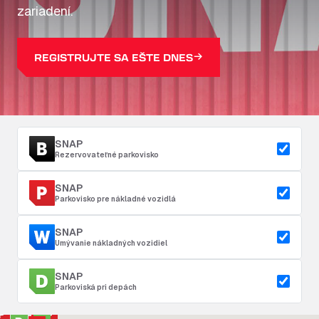
zariadení.
REGISTRUJTE SA EŠTE DNES
SNAP
Rezervovateľné parkovisko
SNAP
Parkovisko pre nákladné vozidlá
SNAP
Umývanie nákladných vozidiel
SNAP
Parkoviská pri depách