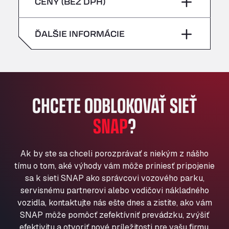
piatok
–
CENY (BEZ DPH)
Bühlwiesenweg 15, 72221
nedeľa
–
All 4 Trucks
sobota
–
ĎALŠIE INFORMÁCIE
Klaverbladstaat 21, 3560
American Truck Wash
nedeľa
–
Av. des Etats-Unis 90, 6041
Andamur Guarroman
Aut. A4 Salida 288 Pol. Ind. del Guadiel, 23210
CHCETE ODBLOKOVAŤ SIEŤ
Andamur La Junquera
SNAP
?
AP7 Salida 2, C/ Bassegoda, 4, 17700
Andamur Pamplona
A-15 Salida Imarcoain, 31119
Ak by ste sa chceli porozprávať s niekým z nášho
Andamur San Roman II
tímu o tom, aké výhody vám môže priniesť pripojenie
Aut A1 Exit 385, 01207
sa k sieti SNAP ako správcovi vozového parku,
Anglia Motel
servisnému partnerovi alebo vodičovi nákladného
Washway Road, PE12 8LT
vozidla, kontaktujte nás ešte dnes a zistite, ako vám
Anpol Sp. z o.o.
SNAP môže pomôcť zefektívniť prevádzku, zvýšiť
Ul. Torunska 147, 85884
efektivitu a otvoriť nové príležitosti pre vašu firmu.