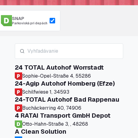
SNAP
Parkoviská pri depách
24 TOTAL Autohof Worrstadt
Sophie-Opel-Straße 4, 55286
24-Agip Autohof Homberg (Efze)
Schilfwiese 1, 34593
24-TOTAL Autohof Bad Rappenau
Buchäckerring 40, 74906
4 RATAI Transport GmbH Depot
Otto-Hahn-Straße 3, , 48268
A Clean Solution