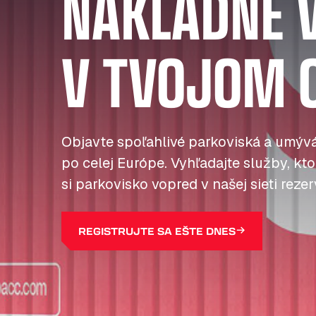
NÁKLADNÉ 
V TVOJOM 
Objavte spoľahlivé parkoviská a umývá
po celej Európe. Vyhľadajte služby, kto
si parkovisko vopred v našej sieti reze
REGISTRUJTE SA EŠTE DNES