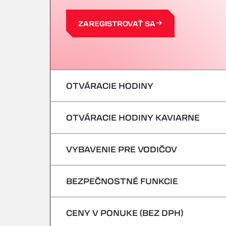
ZAREGISTROVAŤ SA
OTVÁRACIE HODINY
OTVÁRACIE HODINY KAVIARNE
Pondelok
utorok
VYBAVENIE PRE VODIČOV
Pondelok
streda
utorok
BEZPEČNOSTNÉ FUNKCIE
Žiadne chladiace vozidlá
štvrtok
streda
CENY V PONUKE (BEZ DPH)
Nebezpečné vozidlá/ADR sa neprijímajú
piatok