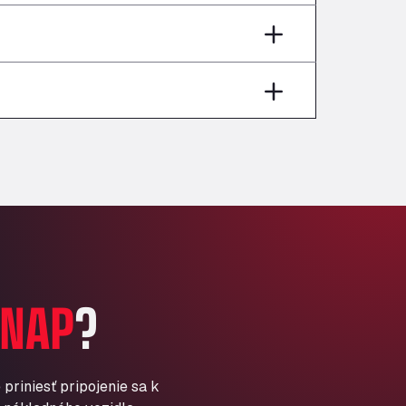
Andamur Pamplona
A-15 Salida Imarcoain, 31119
Andamur San Roman II
Aut A1 Exit 385, 01207
Anglia Motel
Washway Road, PE12 8LT
Anpol Sp. z o.o.
Ul. Torunska 147, 85884
Aqua Ariva GmbH
Marie-Curie-Straße 24, 68219
Aral Autohof Bockel
An der Autobahn 1, 27404
ARAL Autohof Bockenem
NAP
?
Oppelner Str. 1, 31167
ARAL Autohof Merklingen
Nellinger Str. 24, 89188
ARAL Autohof Preis
priniesť pripojenie sa k