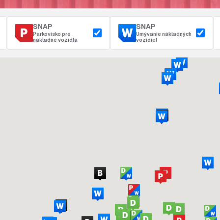
SNAP
SNAP
Parkovisko pre
Umývanie nákladných
nákladné vozidlá
vozidiel