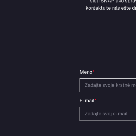
sieti SNAP ako sprá
kontaktujte nás ešte d
Meno
*
E-mail
*