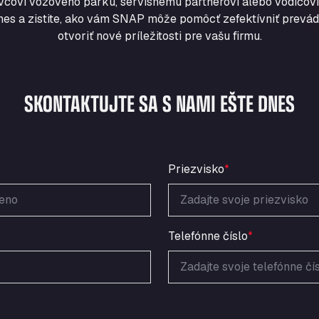
vcovi vozového parku, servisnému partnerovi alebo vodičovi
nes a zistite, ako vám SNAP môže pomôcť zefektívniť prevádz
otvoriť nové príležitosti pre vašu firmu.
SKONTAKTUJTE SA S NAMI EŠTE DNES
Priezvisko
*
Telefónne číslo
*