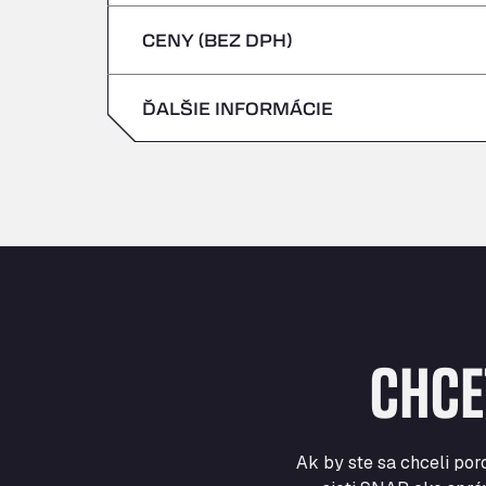
štvrtok
CENY (BEZ DPH)
sobota
piatok
nedeľa
ĎALŠIE INFORMÁCIE
sobota
nedeľa
CHCE
Ak by ste sa chceli por