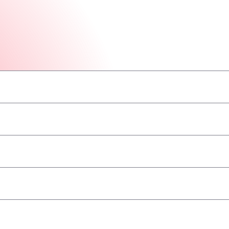
–
–
–
–
–
–
–
–