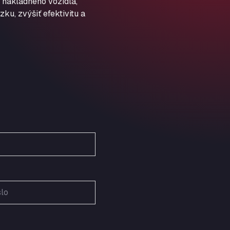
 nákladného vozidla,
Schellweilerstraße 1, 66871
ARAL Tankstelle - XXL
ku, zvýšiť efektivitu a
Truckwash.de GmbH
Obernburger Str. 127, 63811
Ardleigh South Services
a120 westbound, CO77SL
Area 47 Hermanos Rico
Autovia A4 km 47, 28300
Area de Servicio Agetrans
Autovia del Mediterraneo , 30850
Area Servicio Galp Las Bovedas
Autovia 5 KM 405, 7, 06006
Area Servidiesel S L
Calle Migjorn No 6, 12539
Arluno Truck Village
Via per Turbigo 69, 20004
Asapjobs
Objazdowa 35, 99-300