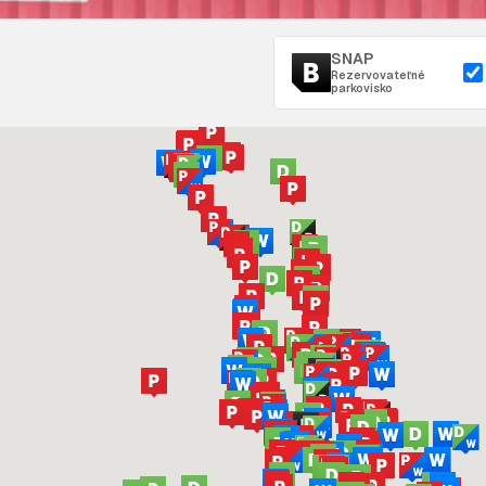
SNAP
Rezervovateľné
parkovisko