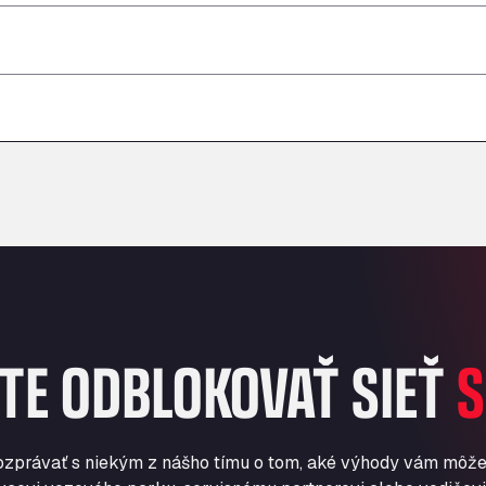
–
–
–
–
–
–
TE ODBLOKOVAŤ SIEŤ
S
ozprávať s niekým z nášho tímu o tom, aké výhody vám môže 