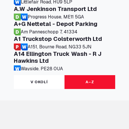
Littlefair Road, HU9 5LP
A.W Jenkinson Transport Ltd
Progress House, ME11 5GA
A+G Nettetal - Depot Parking
Am Panneschopp 7, 41334
A1 Truckstop Colsterworth Ltd
A151, Bourne Road, NG33 5JN
A14 Ellington Truck Wash - R J
Hawkins Ltd
Wayside, PE28 0UA
A19 Northbound Services (Exelby)
V OKOLÍ
A–Z
Ingleby Arncliffe, DL6 3JT
A19 Services North (Ron Perry)
A19 Services North, TS27 3HH
A19 Services South (Ron Perry)
A19 Services South, TS27 3HH
A19 Southbound Services (Exelby)
Ingleby Arncliffe, DL6 3LG