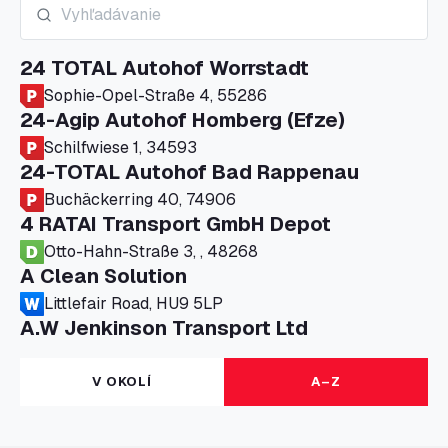
24 TOTAL Autohof Worrstadt
Sophie-Opel-Straße 4, 55286
24-Agip Autohof Homberg (Efze)
Schilfwiese 1, 34593
24-TOTAL Autohof Bad Rappenau
Buchäckerring 40, 74906
4 RATAI Transport GmbH Depot
Otto-Hahn-Straße 3, , 48268
A Clean Solution
Littlefair Road, HU9 5LP
A.W Jenkinson Transport Ltd
Progress House, ME11 5GA
A+G Nettetal - Depot Parking
V OKOLÍ
A–Z
Am Panneschopp 7, 41334
A1 Truckstop Colsterworth Ltd