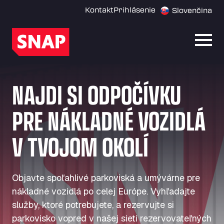
Kontakt
Prihlásenie
Slovenčina
Otvor
NAJDI SI ODPOČÍVKU
PRE NÁKLADNÉ VOZIDLÁ
V TVOJOM OKOLÍ
Objavte spoľahlivé parkoviská a umývárne pre
nákladné vozidlá po celej Európe. Vyhľadajte
služby, ktoré potrebujete, a rezervujte si
parkovisko vopred v našej sieti rezervovateľných