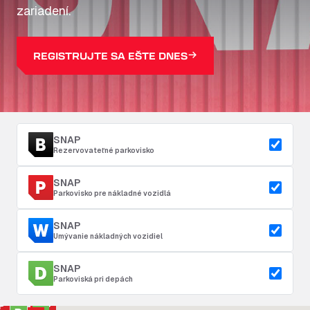
zariadení.
REGISTRUJTE SA EŠTE DNES
SNAP
Rezervovateľné parkovisko
SNAP
Parkovisko pre nákladné vozidlá
SNAP
Umývanie nákladných vozidiel
SNAP
Parkoviská pri depách