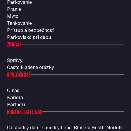
Parkovanie
Rosario
Pranie
Str. Vigentina, 205 km 5+380, 27010
Mýto
Autotransit Amann
Tankovanie
Auf dem Dreisch 8, 34346
Prístup a bezpečnosť
Avin Kominis
Parkovisko pri depu
Vasilikos Intersection E90, 46 100
ZDROJE
AW Jenkinson Runcorn Truck Parking
Ashville Way, WA7 3EZ
Správy
AWJ Penrith Truckstop
Často kladené otázky
SPOLOČNOSŤ
M6 J40, Penrith Industrial Estate, CA11 9EH
Backline Logistics Limited
Hill Barton Business park, EX5 1DR
O nás
Ballestas Flores
Kariéra
Ctra C 157 , 37009
Partneri
Ballinluig Services
KONTAKTUJTE NÁS
Ballinluig, PH9 0LG
Bapaume Truck House A1
Obchodný dom, Laundry Lane, Blofield Heath, Norfolk