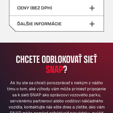
sobota
–
Bühlwiesenweg 15, 72221
piatok
–
CENY (BEZ DPH)
All 4 Trucks
nedeľa
–
Klaverbladstaat 21, 3560
sobota
–
ĎALŠIE INFORMÁCIE
American Truck Wash
Av. des Etats-Unis 90, 6041
nedeľa
–
Andamur Guarroman
Aut. A4 Salida 288 Pol. Ind. del Guadiel, 23210
Andamur La Junquera
CHCETE ODBLOKOVAŤ SIEŤ
AP7 Salida 2, C/ Bassegoda, 4, 17700
Andamur Pamplona
SNAP
?
A-15 Salida Imarcoain, 31119
Andamur San Roman II
Ak by ste sa chceli porozprávať s niekým z nášho
Aut A1 Exit 385, 01207
tímu o tom, aké výhody vám môže priniesť pripojenie
Anglia Motel
sa k sieti SNAP ako správcovi vozového parku,
Washway Road, PE12 8LT
servisnému partnerovi alebo vodičovi nákladného
Anpol Sp. z o.o.
vozidla, kontaktujte nás ešte dnes a zistite, ako vám
Ul. Torunska 147, 85884