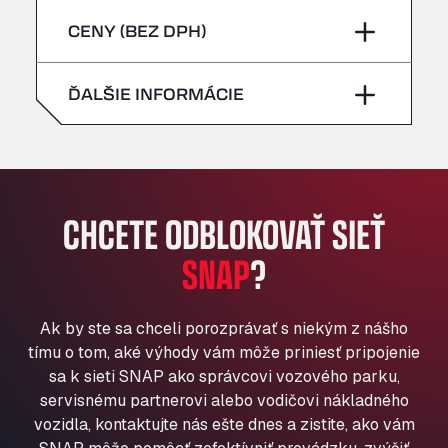
sobota
–
Bühlwiesenweg 15, 72221
piatok
–
CENY (BEZ DPH)
All 4 Trucks
nedeľa
–
Klaverbladstaat 21, 3560
sobota
–
ĎALŠIE INFORMÁCIE
American Truck Wash
Av. des Etats-Unis 90, 6041
nedeľa
–
Andamur Guarroman
Aut. A4 Salida 288 Pol. Ind. del Guadiel, 23210
Andamur La Junquera
CHCETE ODBLOKOVAŤ SIEŤ
AP7 Salida 2, C/ Bassegoda, 4, 17700
Andamur Pamplona
SNAP
?
A-15 Salida Imarcoain, 31119
Andamur San Roman II
Ak by ste sa chceli porozprávať s niekým z nášho
Aut A1 Exit 385, 01207
tímu o tom, aké výhody vám môže priniesť pripojenie
Anglia Motel
sa k sieti SNAP ako správcovi vozového parku,
Washway Road, PE12 8LT
servisnému partnerovi alebo vodičovi nákladného
Anpol Sp. z o.o.
vozidla, kontaktujte nás ešte dnes a zistite, ako vám
Ul. Torunska 147, 85884