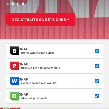
zariadení.
REGISTRUJTE SA EŠTE DNES
SNAP
Rezervovateľné parkovisko
SNAP
Parkovisko pre nákladné vozidlá
SNAP
Umývanie nákladných vozidiel
SNAP
Parkoviská pri depách