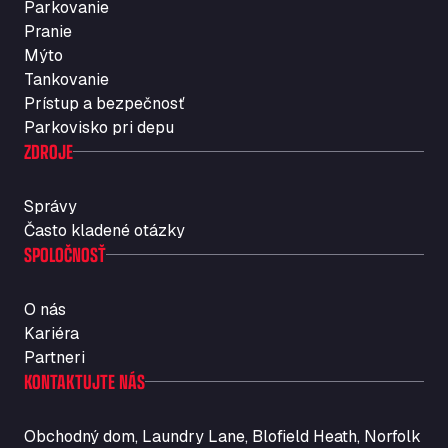
Parkovanie
Rosario
Pranie
Str. Vigentina, 205 km 5+380, 27010
Mýto
Autotransit Amann
Tankovanie
Auf dem Dreisch 8, 34346
Prístup a bezpečnosť
Avin Kominis
Parkovisko pri depu
Vasilikos Intersection E90, 46 100
ZDROJE
AW Jenkinson Runcorn Truck Parking
Ashville Way, WA7 3EZ
Správy
AWJ Penrith Truckstop
Často kladené otázky
SPOLOČNOSŤ
M6 J40, Penrith Industrial Estate, CA11 9EH
Backline Logistics Limited
Hill Barton Business park, EX5 1DR
O nás
Ballestas Flores
Kariéra
Ctra C 157 , 37009
Partneri
Ballinluig Services
KONTAKTUJTE NÁS
Ballinluig, PH9 0LG
Bapaume Truck House A1
Obchodný dom, Laundry Lane, Blofield Heath, Norfolk