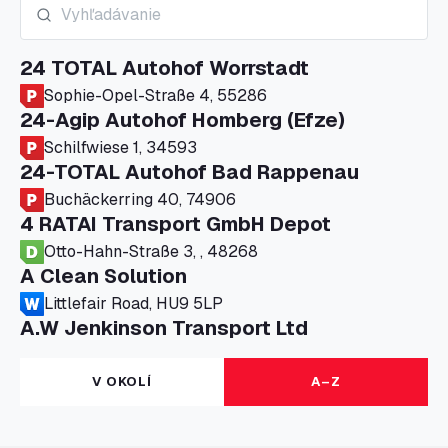
24 TOTAL Autohof Worrstadt
Sophie-Opel-Straße 4, 55286
24-Agip Autohof Homberg (Efze)
Schilfwiese 1, 34593
24-TOTAL Autohof Bad Rappenau
Buchäckerring 40, 74906
4 RATAI Transport GmbH Depot
Otto-Hahn-Straße 3, , 48268
A Clean Solution
Littlefair Road, HU9 5LP
A.W Jenkinson Transport Ltd
Progress House, ME11 5GA
A+G Nettetal - Depot Parking
V OKOLÍ
A–Z
Am Panneschopp 7, 41334
A1 Truckstop Colsterworth Ltd