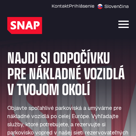
Kontakt
Prihlásenie
Slovenčina
Otvor
NAJDI SI ODPOČÍVKU
PRE NÁKLADNÉ VOZIDLÁ
V TVOJOM OKOLÍ
Objavte spoľahlivé parkoviská a umývárne pre
nákladné vozidlá po celej Európe. Vyhľadajte
služby, ktoré potrebujete, a rezervujte si
parkovisko vopred v našej sieti rezervovateľných