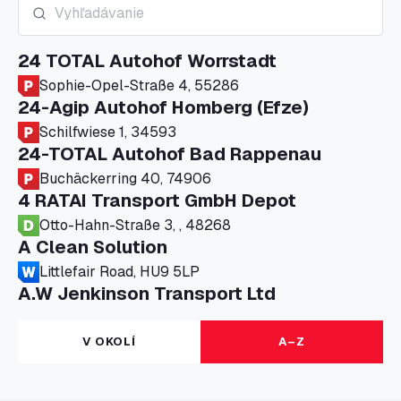
24 TOTAL Autohof Worrstadt
Sophie-Opel-Straße 4, 55286
24-Agip Autohof Homberg (Efze)
Schilfwiese 1, 34593
24-TOTAL Autohof Bad Rappenau
Buchäckerring 40, 74906
4 RATAI Transport GmbH Depot
Otto-Hahn-Straße 3, , 48268
A Clean Solution
Littlefair Road, HU9 5LP
A.W Jenkinson Transport Ltd
Progress House, ME11 5GA
A+G Nettetal - Depot Parking
V OKOLÍ
A–Z
Am Panneschopp 7, 41334
A1 Truckstop Colsterworth Ltd