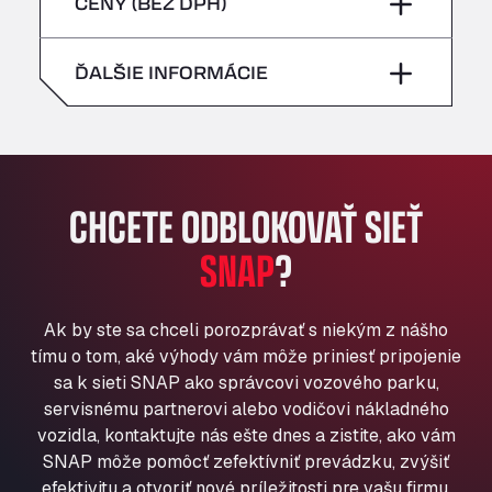
piatok
–
CENY (BEZ DPH)
Bühlwiesenweg 15, 72221
nedeľa
–
All 4 Trucks
sobota
–
ĎALŠIE INFORMÁCIE
Klaverbladstaat 21, 3560
American Truck Wash
nedeľa
–
Av. des Etats-Unis 90, 6041
Andamur Guarroman
Aut. A4 Salida 288 Pol. Ind. del Guadiel, 23210
CHCETE ODBLOKOVAŤ SIEŤ
Andamur La Junquera
SNAP
?
AP7 Salida 2, C/ Bassegoda, 4, 17700
Andamur Pamplona
A-15 Salida Imarcoain, 31119
Ak by ste sa chceli porozprávať s niekým z nášho
Andamur San Roman II
tímu o tom, aké výhody vám môže priniesť pripojenie
Aut A1 Exit 385, 01207
sa k sieti SNAP ako správcovi vozového parku,
Anglia Motel
servisnému partnerovi alebo vodičovi nákladného
Washway Road, PE12 8LT
vozidla, kontaktujte nás ešte dnes a zistite, ako vám
Anpol Sp. z o.o.
SNAP môže pomôcť zefektívniť prevádzku, zvýšiť
Ul. Torunska 147, 85884
efektivitu a otvoriť nové príležitosti pre vašu firmu.