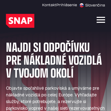
Kontakt
Prihlásenie
Slovenčina
Otvor
NAJDI SI ODPOČÍVKU
PRE NÁKLADNÉ VOZIDLÁ
V TVOJOM OKOLÍ
Objavte spoľahlivé parkoviská a umývárne pre
nákladné vozidlá po celej Európe. Vyhľadajte
služby, ktoré potrebujete, a rezervujte si
parkovisko vopred v našej sieti rezervovateľných