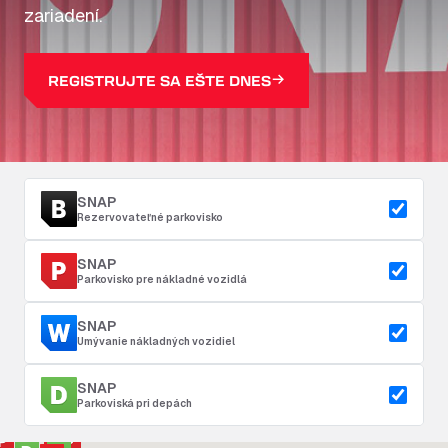
zariadení.
REGISTRUJTE SA EŠTE DNES
SNAP
Rezervovateľné parkovisko
SNAP
Parkovisko pre nákladné vozidlá
SNAP
Umývanie nákladných vozidiel
SNAP
Parkoviská pri depách