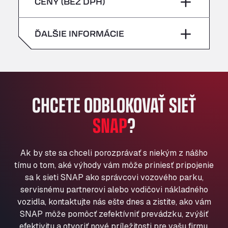
piatok
–
CENY (BEZ DPH)
Bühlwiesenweg 15, 72221
nedeľa
–
All 4 Trucks
sobota
–
ĎALŠIE INFORMÁCIE
Klaverbladstaat 21, 3560
American Truck Wash
nedeľa
–
Av. des Etats-Unis 90, 6041
Andamur Guarroman
Aut. A4 Salida 288 Pol. Ind. del Guadiel, 23210
CHCETE ODBLOKOVAŤ SIEŤ
Andamur La Junquera
SNAP
?
AP7 Salida 2, C/ Bassegoda, 4, 17700
Andamur Pamplona
A-15 Salida Imarcoain, 31119
Ak by ste sa chceli porozprávať s niekým z nášho
Andamur San Roman II
tímu o tom, aké výhody vám môže priniesť pripojenie
Aut A1 Exit 385, 01207
sa k sieti SNAP ako správcovi vozového parku,
Anglia Motel
servisnému partnerovi alebo vodičovi nákladného
Washway Road, PE12 8LT
vozidla, kontaktujte nás ešte dnes a zistite, ako vám
Anpol Sp. z o.o.
SNAP môže pomôcť zefektívniť prevádzku, zvýšiť
Ul. Torunska 147, 85884
efektivitu a otvoriť nové príležitosti pre vašu firmu.