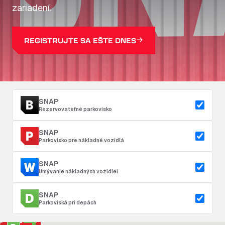
zariadení.
REGISTRUJTE SA EŠTE DNES
SNAP
Rezervovateľné parkovisko
SNAP
Parkovisko pre nákladné vozidlá
SNAP
Umývanie nákladných vozidiel
SNAP
Parkoviská pri depách