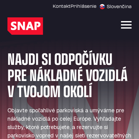
Kontakt
Prihlásenie
Slovenčina
Otvor
NAJDI SI ODPOČÍVKU
PRE NÁKLADNÉ VOZIDLÁ
V TVOJOM OKOLÍ
Objavte spoľahlivé parkoviská a umývárne pre
nákladné vozidlá po celej Európe. Vyhľadajte
služby, ktoré potrebujete, a rezervujte si
parkovisko vopred v našej sieti rezervovateľných