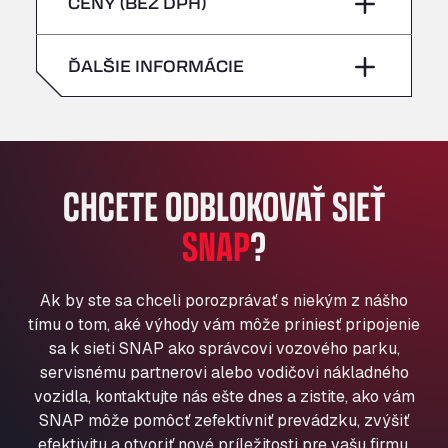
piatok
–
CENY (BEZ DPH)
Bühlwiesenweg 15, 72221
nedeľa
–
All 4 Trucks
sobota
–
ĎALŠIE INFORMÁCIE
Klaverbladstaat 21, 3560
American Truck Wash
nedeľa
–
Av. des Etats-Unis 90, 6041
Andamur Guarroman
Aut. A4 Salida 288 Pol. Ind. del Guadiel, 23210
CHCETE ODBLOKOVAŤ SIEŤ
Andamur La Junquera
SNAP
?
AP7 Salida 2, C/ Bassegoda, 4, 17700
Andamur Pamplona
A-15 Salida Imarcoain, 31119
Ak by ste sa chceli porozprávať s niekým z nášho
Andamur San Roman II
tímu o tom, aké výhody vám môže priniesť pripojenie
Aut A1 Exit 385, 01207
sa k sieti SNAP ako správcovi vozového parku,
Anglia Motel
servisnému partnerovi alebo vodičovi nákladného
Washway Road, PE12 8LT
vozidla, kontaktujte nás ešte dnes a zistite, ako vám
Anpol Sp. z o.o.
SNAP môže pomôcť zefektívniť prevádzku, zvýšiť
Ul. Torunska 147, 85884
efektivitu a otvoriť nové príležitosti pre vašu firmu.