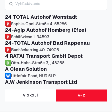
24 TOTAL Autohof Worrstadt
Sophie-Opel-Straße 4, 55286
24-Agip Autohof Homberg (Efze)
Schilfwiese 1, 34593
24-TOTAL Autohof Bad Rappenau
Buchäckerring 40, 74906
4 RATAI Transport GmbH Depot
Otto-Hahn-Straße 3, , 48268
A Clean Solution
Littlefair Road, HU9 5LP
A.W Jenkinson Transport Ltd
Progress House, ME11 5GA
A+G Nettetal - Depot Parking
V OKOLÍ
A–Z
Am Panneschopp 7, 41334
A1 Truckstop Colsterworth Ltd