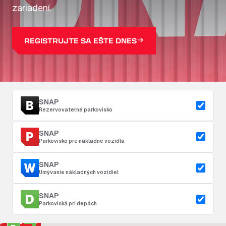
zariadení.
REGISTRUJTE SA EŠTE DNES
SNAP
Rezervovateľné parkovisko
SNAP
Parkovisko pre nákladné vozidlá
SNAP
Umývanie nákladných vozidiel
SNAP
Parkoviská pri depách