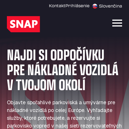
Kontakt
Prihlásenie
Slovenčina
Otvor
NAJDI SI ODPOČÍVKU
PRE NÁKLADNÉ VOZIDLÁ
V TVOJOM OKOLÍ
Objavte spoľahlivé parkoviská a umývárne pre
nákladné vozidlá po celej Európe. Vyhľadajte
služby, ktoré potrebujete, a rezervujte si
parkovisko vopred v našej sieti rezervovateľných