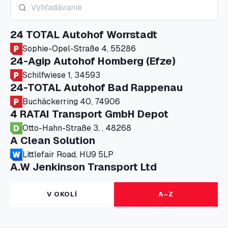
24 TOTAL Autohof Worrstadt
Sophie-Opel-Straße 4, 55286
24-Agip Autohof Homberg (Efze)
Schilfwiese 1, 34593
24-TOTAL Autohof Bad Rappenau
Buchäckerring 40, 74906
4 RATAI Transport GmbH Depot
Otto-Hahn-Straße 3, , 48268
A Clean Solution
Littlefair Road, HU9 5LP
A.W Jenkinson Transport Ltd
Progress House, ME11 5GA
A+G Nettetal - Depot Parking
V OKOLÍ
A–Z
Am Panneschopp 7, 41334
A1 Truckstop Colsterworth Ltd