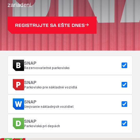
zariadení.
REGISTRUJTE SA EŠTE DNES
SNAP
Rezervovateľné parkovisko
SNAP
Parkovisko pre nákladné vozidlá
SNAP
Umývanie nákladných vozidiel
SNAP
Parkoviská pri depách