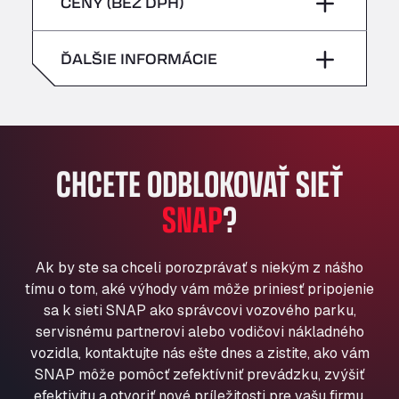
piatok
–
CENY (BEZ DPH)
Bühlwiesenweg 15, 72221
nedeľa
–
All 4 Trucks
sobota
–
ĎALŠIE INFORMÁCIE
Klaverbladstaat 21, 3560
American Truck Wash
nedeľa
–
Av. des Etats-Unis 90, 6041
Andamur Guarroman
Aut. A4 Salida 288 Pol. Ind. del Guadiel, 23210
CHCETE ODBLOKOVAŤ SIEŤ
Andamur La Junquera
SNAP
?
AP7 Salida 2, C/ Bassegoda, 4, 17700
Andamur Pamplona
A-15 Salida Imarcoain, 31119
Ak by ste sa chceli porozprávať s niekým z nášho
Andamur San Roman II
tímu o tom, aké výhody vám môže priniesť pripojenie
Aut A1 Exit 385, 01207
sa k sieti SNAP ako správcovi vozového parku,
Anglia Motel
servisnému partnerovi alebo vodičovi nákladného
Washway Road, PE12 8LT
vozidla, kontaktujte nás ešte dnes a zistite, ako vám
Anpol Sp. z o.o.
SNAP môže pomôcť zefektívniť prevádzku, zvýšiť
Ul. Torunska 147, 85884
efektivitu a otvoriť nové príležitosti pre vašu firmu.