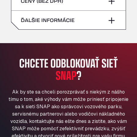
piatok
–
CENY (BEZ DPH)
Bühlwiesenweg 15, 72221
nedeľa
–
All 4 Trucks
sobota
–
ĎALŠIE INFORMÁCIE
Klaverbladstaat 21, 3560
American Truck Wash
nedeľa
–
Av. des Etats-Unis 90, 6041
Andamur Guarroman
Aut. A4 Salida 288 Pol. Ind. del Guadiel, 23210
CHCETE ODBLOKOVAŤ SIEŤ
Andamur La Junquera
SNAP
?
AP7 Salida 2, C/ Bassegoda, 4, 17700
Andamur Pamplona
A-15 Salida Imarcoain, 31119
Ak by ste sa chceli porozprávať s niekým z nášho
Andamur San Roman II
tímu o tom, aké výhody vám môže priniesť pripojenie
Aut A1 Exit 385, 01207
sa k sieti SNAP ako správcovi vozového parku,
Anglia Motel
servisnému partnerovi alebo vodičovi nákladného
Washway Road, PE12 8LT
vozidla, kontaktujte nás ešte dnes a zistite, ako vám
Anpol Sp. z o.o.
SNAP môže pomôcť zefektívniť prevádzku, zvýšiť
Ul. Torunska 147, 85884
efektivitu a otvoriť nové príležitosti pre vašu firmu.