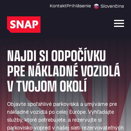
Kontakt
Prihlásenie
Slovenčina
Otvor
NAJDI SI ODPOČÍVKU
PRE NÁKLADNÉ VOZIDLÁ
V TVOJOM OKOLÍ
Objavte spoľahlivé parkoviská a umývárne pre
nákladné vozidlá po celej Európe. Vyhľadajte
služby, ktoré potrebujete, a rezervujte si
parkovisko vopred v našej sieti rezervovateľných