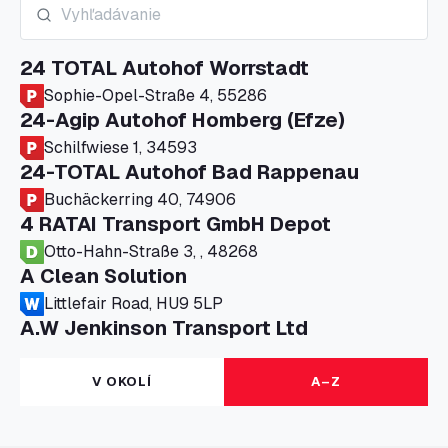
24 TOTAL Autohof Worrstadt
Sophie-Opel-Straße 4, 55286
24-Agip Autohof Homberg (Efze)
Schilfwiese 1, 34593
24-TOTAL Autohof Bad Rappenau
Buchäckerring 40, 74906
4 RATAI Transport GmbH Depot
Otto-Hahn-Straße 3, , 48268
A Clean Solution
Littlefair Road, HU9 5LP
A.W Jenkinson Transport Ltd
Progress House, ME11 5GA
A+G Nettetal - Depot Parking
V OKOLÍ
A–Z
Am Panneschopp 7, 41334
A1 Truckstop Colsterworth Ltd