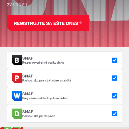
zariadení.
REGISTRUJTE SA EŠTE DNES
SNAP
Rezervovateľné parkovisko
SNAP
Parkovisko pre nákladné vozidlá
SNAP
Umývanie nákladných vozidiel
SNAP
Parkoviská pri depách