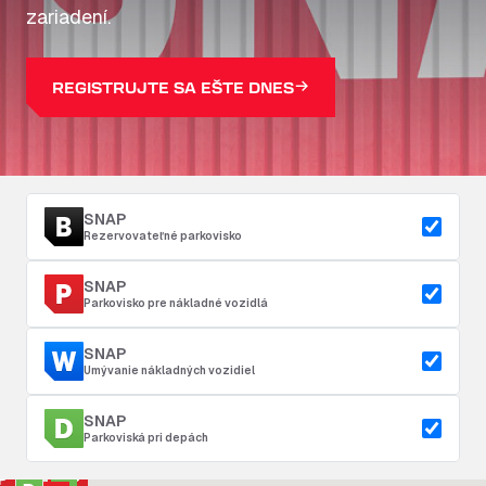
zariadení.
REGISTRUJTE SA EŠTE DNES
SNAP
Rezervovateľné parkovisko
SNAP
Parkovisko pre nákladné vozidlá
SNAP
Umývanie nákladných vozidiel
SNAP
Parkoviská pri depách