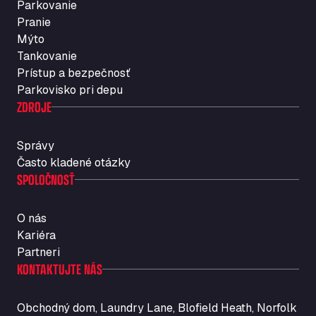
Parkovanie
Rosario
Pranie
Str. Vigentina, 205 km 5+380, 27010
Mýto
Autotransit Amann
Tankovanie
Auf dem Dreisch 8, 34346
Prístup a bezpečnosť
Avin Kominis
Parkovisko pri depu
Vasilikos Intersection E90, 46 100
ZDROJE
AW Jenkinson Runcorn Truck Parking
Ashville Way, WA7 3EZ
Správy
AWJ Penrith Truckstop
Často kladené otázky
SPOLOČNOSŤ
M6 J40, Penrith Industrial Estate, CA11 9EH
Backline Logistics Limited
Hill Barton Business park, EX5 1DR
O nás
Ballestas Flores
Kariéra
Ctra C 157 , 37009
Partneri
Ballinluig Services
KONTAKTUJTE NÁS
Ballinluig, PH9 0LG
Bapaume Truck House A1
Obchodný dom, Laundry Lane, Blofield Heath, Norfolk