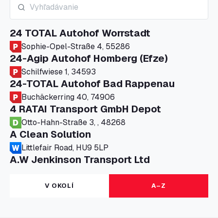
24 TOTAL Autohof Worrstadt
Sophie-Opel-Straße 4, 55286
24-Agip Autohof Homberg (Efze)
Schilfwiese 1, 34593
24-TOTAL Autohof Bad Rappenau
Buchäckerring 40, 74906
4 RATAI Transport GmbH Depot
Otto-Hahn-Straße 3, , 48268
A Clean Solution
Littlefair Road, HU9 5LP
A.W Jenkinson Transport Ltd
Progress House, ME11 5GA
A+G Nettetal - Depot Parking
V OKOLÍ
A–Z
Am Panneschopp 7, 41334
A1 Truckstop Colsterworth Ltd