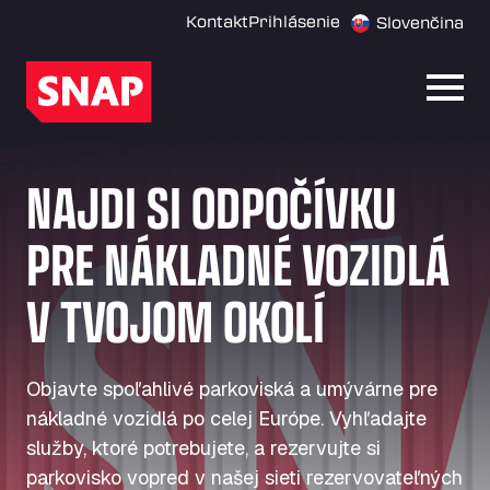
Kontakt
Prihlásenie
Slovenčina
Otvor
NAJDI SI ODPOČÍVKU
PRE NÁKLADNÉ VOZIDLÁ
V TVOJOM OKOLÍ
Objavte spoľahlivé parkoviská a umývárne pre
nákladné vozidlá po celej Európe. Vyhľadajte
služby, ktoré potrebujete, a rezervujte si
parkovisko vopred v našej sieti rezervovateľných