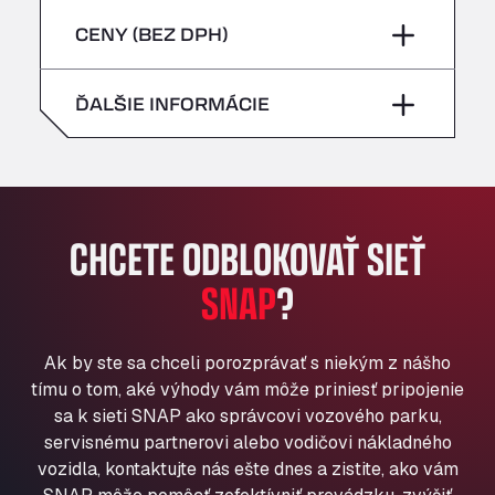
sobota
–
Bühlwiesenweg 15, 72221
piatok
–
CENY (BEZ DPH)
All 4 Trucks
nedeľa
–
Klaverbladstaat 21, 3560
sobota
–
ĎALŠIE INFORMÁCIE
American Truck Wash
Av. des Etats-Unis 90, 6041
nedeľa
–
Andamur Guarroman
Aut. A4 Salida 288 Pol. Ind. del Guadiel, 23210
Andamur La Junquera
CHCETE ODBLOKOVAŤ SIEŤ
AP7 Salida 2, C/ Bassegoda, 4, 17700
Andamur Pamplona
SNAP
?
A-15 Salida Imarcoain, 31119
Andamur San Roman II
Ak by ste sa chceli porozprávať s niekým z nášho
Aut A1 Exit 385, 01207
tímu o tom, aké výhody vám môže priniesť pripojenie
Anglia Motel
sa k sieti SNAP ako správcovi vozového parku,
Washway Road, PE12 8LT
servisnému partnerovi alebo vodičovi nákladného
Anpol Sp. z o.o.
vozidla, kontaktujte nás ešte dnes a zistite, ako vám
Ul. Torunska 147, 85884