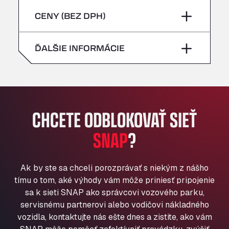
sobota
–
Bühlwiesenweg 15, 72221
piatok
–
CENY (BEZ DPH)
All 4 Trucks
nedeľa
–
Klaverbladstaat 21, 3560
sobota
–
ĎALŠIE INFORMÁCIE
American Truck Wash
Av. des Etats-Unis 90, 6041
nedeľa
–
Andamur Guarroman
Aut. A4 Salida 288 Pol. Ind. del Guadiel, 23210
Andamur La Junquera
CHCETE ODBLOKOVAŤ SIEŤ
AP7 Salida 2, C/ Bassegoda, 4, 17700
Andamur Pamplona
SNAP
?
A-15 Salida Imarcoain, 31119
Andamur San Roman II
Ak by ste sa chceli porozprávať s niekým z nášho
Aut A1 Exit 385, 01207
tímu o tom, aké výhody vám môže priniesť pripojenie
Anglia Motel
sa k sieti SNAP ako správcovi vozového parku,
Washway Road, PE12 8LT
servisnému partnerovi alebo vodičovi nákladného
Anpol Sp. z o.o.
vozidla, kontaktujte nás ešte dnes a zistite, ako vám
Ul. Torunska 147, 85884