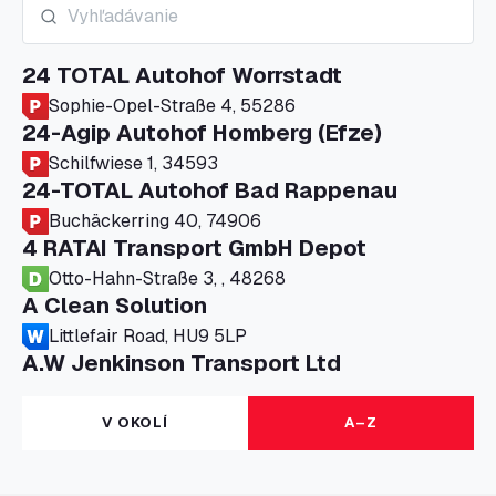
24 TOTAL Autohof Worrstadt
Sophie-Opel-Straße 4, 55286
24-Agip Autohof Homberg (Efze)
Schilfwiese 1, 34593
24-TOTAL Autohof Bad Rappenau
Buchäckerring 40, 74906
4 RATAI Transport GmbH Depot
Otto-Hahn-Straße 3, , 48268
A Clean Solution
Littlefair Road, HU9 5LP
A.W Jenkinson Transport Ltd
Progress House, ME11 5GA
A+G Nettetal - Depot Parking
V OKOLÍ
A–Z
Am Panneschopp 7, 41334
A1 Truckstop Colsterworth Ltd