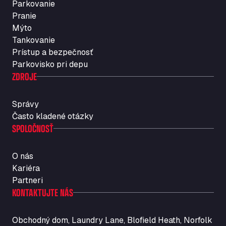
Parkovanie
Rosario
Pranie
Str. Vigentina, 205 km 5+380, 27010
Mýto
Autotransit Amann
Tankovanie
Auf dem Dreisch 8, 34346
Prístup a bezpečnosť
Avin Kominis
Parkovisko pri depu
Vasilikos Intersection E90, 46 100
ZDROJE
AW Jenkinson Runcorn Truck Parking
Ashville Way, WA7 3EZ
Správy
AWJ Penrith Truckstop
Často kladené otázky
SPOLOČNOSŤ
M6 J40, Penrith Industrial Estate, CA11 9EH
Backline Logistics Limited
Hill Barton Business park, EX5 1DR
O nás
Ballestas Flores
Kariéra
Ctra C 157 , 37009
Partneri
Ballinluig Services
KONTAKTUJTE NÁS
Ballinluig, PH9 0LG
Bapaume Truck House A1
Obchodný dom, Laundry Lane, Blofield Heath, Norfolk