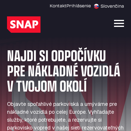
Kontakt
Prihlásenie
Slovenčina
Otvor
NAJDI SI ODPOČÍVKU
PRE NÁKLADNÉ VOZIDLÁ
V TVOJOM OKOLÍ
Objavte spoľahlivé parkoviská a umývárne pre
nákladné vozidlá po celej Európe. Vyhľadajte
služby, ktoré potrebujete, a rezervujte si
parkovisko vopred v našej sieti rezervovateľných