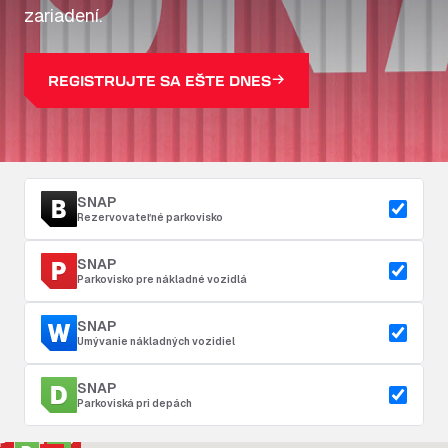
zariadení.
REGISTRUJTE SA EŠTE DNES
SNAP
Rezervovateľné parkovisko
SNAP
Parkovisko pre nákladné vozidlá
SNAP
Umývanie nákladných vozidiel
SNAP
Parkoviská pri depách