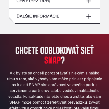
piatok
–
CENY (BEZ DPH)
Bühlwiesenweg 15, 72221
nedeľa
–
All 4 Trucks
sobota
–
ĎALŠIE INFORMÁCIE
Klaverbladstaat 21, 3560
American Truck Wash
nedeľa
–
Av. des Etats-Unis 90, 6041
Andamur Guarroman
Aut. A4 Salida 288 Pol. Ind. del Guadiel, 23210
CHCETE ODBLOKOVAŤ SIEŤ
Andamur La Junquera
SNAP
?
AP7 Salida 2, C/ Bassegoda, 4, 17700
Andamur Pamplona
A-15 Salida Imarcoain, 31119
Ak by ste sa chceli porozprávať s niekým z nášho
Andamur San Roman II
tímu o tom, aké výhody vám môže priniesť pripojenie
Aut A1 Exit 385, 01207
sa k sieti SNAP ako správcovi vozového parku,
Anglia Motel
servisnému partnerovi alebo vodičovi nákladného
Washway Road, PE12 8LT
vozidla, kontaktujte nás ešte dnes a zistite, ako vám
Anpol Sp. z o.o.
SNAP môže pomôcť zefektívniť prevádzku, zvýšiť
Ul. Torunska 147, 85884
efektivitu a otvoriť nové príležitosti pre vašu firmu.