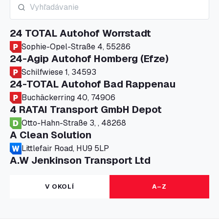
24 TOTAL Autohof Worrstadt
Sophie-Opel-Straße 4, 55286
24-Agip Autohof Homberg (Efze)
Schilfwiese 1, 34593
24-TOTAL Autohof Bad Rappenau
Buchäckerring 40, 74906
4 RATAI Transport GmbH Depot
Otto-Hahn-Straße 3, , 48268
A Clean Solution
Littlefair Road, HU9 5LP
A.W Jenkinson Transport Ltd
Progress House, ME11 5GA
A+G Nettetal - Depot Parking
V OKOLÍ
A–Z
Am Panneschopp 7, 41334
A1 Truckstop Colsterworth Ltd