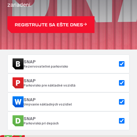
zariadení.
REGISTRUJTE SA EŠTE DNES
SNAP
Rezervovateľné parkovisko
SNAP
Parkovisko pre nákladné vozidlá
SNAP
Umývanie nákladných vozidiel
SNAP
Parkoviská pri depách