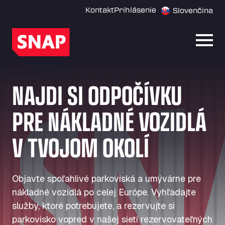
Kontakt
Prihlásenie
Slovenčina
Otvor
NAJDI SI ODPOČÍVKU
PRE NÁKLADNÉ VOZIDLÁ
V TVOJOM OKOLÍ
Objavte spoľahlivé parkoviská a umývárne pre
nákladné vozidlá po celej Európe. Vyhľadajte
služby, ktoré potrebujete, a rezervujte si
parkovisko vopred v našej sieti rezervovateľných