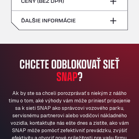
piatok
–
CENY (BEZ DPH)
Bühlwiesenweg 15, 72221
nedeľa
–
All 4 Trucks
sobota
–
ĎALŠIE INFORMÁCIE
Klaverbladstaat 21, 3560
American Truck Wash
nedeľa
–
Av. des Etats-Unis 90, 6041
Andamur Guarroman
Aut. A4 Salida 288 Pol. Ind. del Guadiel, 23210
CHCETE ODBLOKOVAŤ SIEŤ
Andamur La Junquera
SNAP
?
AP7 Salida 2, C/ Bassegoda, 4, 17700
Andamur Pamplona
A-15 Salida Imarcoain, 31119
Ak by ste sa chceli porozprávať s niekým z nášho
Andamur San Roman II
tímu o tom, aké výhody vám môže priniesť pripojenie
Aut A1 Exit 385, 01207
sa k sieti SNAP ako správcovi vozového parku,
Anglia Motel
servisnému partnerovi alebo vodičovi nákladného
Washway Road, PE12 8LT
vozidla, kontaktujte nás ešte dnes a zistite, ako vám
Anpol Sp. z o.o.
SNAP môže pomôcť zefektívniť prevádzku, zvýšiť
Ul. Torunska 147, 85884
efektivitu a otvoriť nové príležitosti pre vašu firmu.