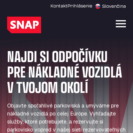
Kontakt
Prihlásenie
Slovenčina
Otvor
NAJDI SI ODPOČÍVKU
PRE NÁKLADNÉ VOZIDLÁ
V TVOJOM OKOLÍ
Objavte spoľahlivé parkoviská a umývárne pre
nákladné vozidlá po celej Európe. Vyhľadajte
služby, ktoré potrebujete, a rezervujte si
parkovisko vopred v našej sieti rezervovateľných