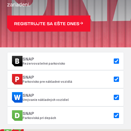
zariadení.
REGISTRUJTE SA EŠTE DNES
SNAP
Rezervovateľné parkovisko
SNAP
Parkovisko pre nákladné vozidlá
SNAP
Umývanie nákladných vozidiel
SNAP
Parkoviská pri depách