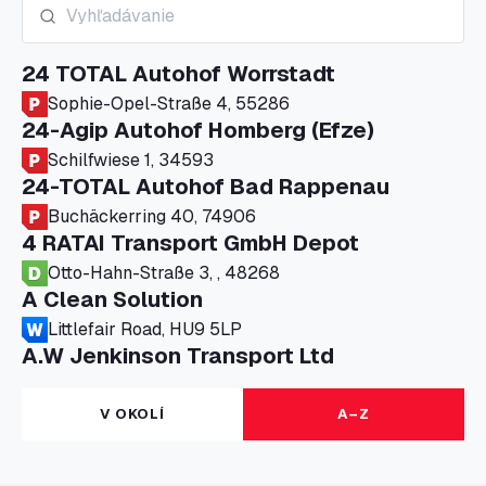
24 TOTAL Autohof Worrstadt
Sophie-Opel-Straße 4, 55286
24-Agip Autohof Homberg (Efze)
Schilfwiese 1, 34593
24-TOTAL Autohof Bad Rappenau
Buchäckerring 40, 74906
4 RATAI Transport GmbH Depot
Otto-Hahn-Straße 3, , 48268
A Clean Solution
Littlefair Road, HU9 5LP
A.W Jenkinson Transport Ltd
Progress House, ME11 5GA
A+G Nettetal - Depot Parking
V OKOLÍ
A–Z
Am Panneschopp 7, 41334
A1 Truckstop Colsterworth Ltd