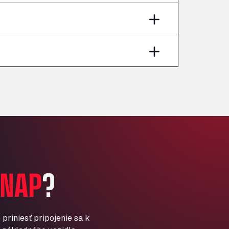
Andamur Pamplona
A-15 Salida Imarcoain, 31119
Andamur San Roman II
Aut A1 Exit 385, 01207
Anglia Motel
Washway Road, PE12 8LT
Anpol Sp. z o.o.
Ul. Torunska 147, 85884
Aqua Ariva GmbH
Marie-Curie-Straße 24, 68219
Aral Autohof Bockel
An der Autobahn 1, 27404
ARAL Autohof Bockenem
NAP
?
Oppelner Str. 1, 31167
ARAL Autohof Merklingen
Nellinger Str. 24, 89188
ARAL Autohof Preis
priniesť pripojenie sa k