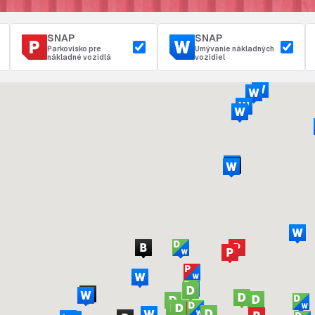
SNAP
SNAP
Parkovisko pre
Umývanie nákladných
nákladné vozidlá
vozidiel