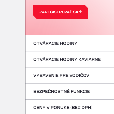
ZAREGISTROVAŤ SA
OTVÁRACIE HODINY
OTVÁRACIE HODINY KAVIARNE
Pondelok
utorok
VYBAVENIE PRE VODIČOV
Pondelok
streda
utorok
BEZPEČNOSTNÉ FUNKCIE
Žiadne chladiace vozidlá
štvrtok
streda
CENY V PONUKE (BEZ DPH)
Nebezpečné vozidlá/ADR sa neprijímajú
piatok