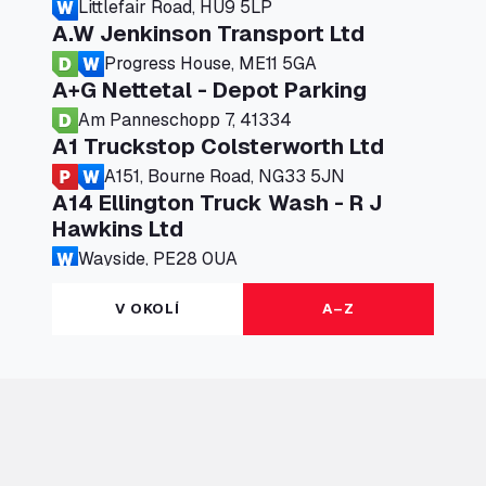
Littlefair Road, HU9 5LP
A.W Jenkinson Transport Ltd
Progress House, ME11 5GA
A+G Nettetal - Depot Parking
Am Panneschopp 7, 41334
A1 Truckstop Colsterworth Ltd
A151, Bourne Road, NG33 5JN
A14 Ellington Truck Wash - R J
Hawkins Ltd
Wayside, PE28 0UA
A19 Northbound Services (Exelby)
V OKOLÍ
A–Z
Ingleby Arncliffe, DL6 3JT
A19 Services North (Ron Perry)
A19 Services North, TS27 3HH
A19 Services South (Ron Perry)
A19 Services South, TS27 3HH
A19 Southbound Services (Exelby)
Ingleby Arncliffe, DL6 3LG