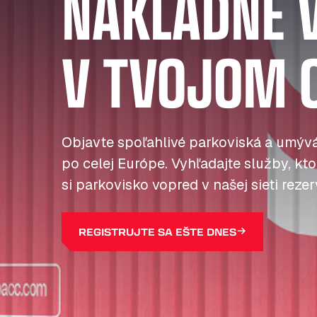
NÁKLADNÉ 
V TVOJOM 
Objavte spoľahlivé parkoviská a umývá
po celej Európe. Vyhľadajte služby, kto
si parkovisko vopred v našej sieti reze
REGISTRUJTE SA EŠTE DNES