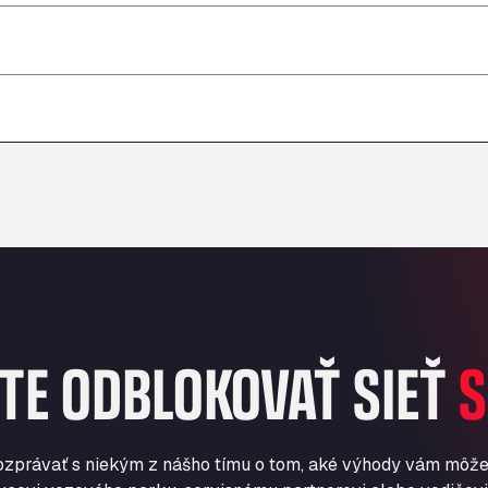
–
–
–
–
–
–
TE ODBLOKOVAŤ SIEŤ
S
ozprávať s niekým z nášho tímu o tom, aké výhody vám môže 