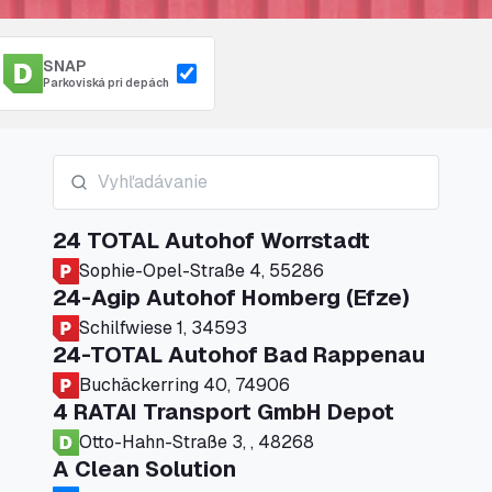
SNAP
Parkoviská pri depách
24 TOTAL Autohof Worrstadt
Sophie-Opel-Straße 4, 55286
24-Agip Autohof Homberg (Efze)
Schilfwiese 1, 34593
24-TOTAL Autohof Bad Rappenau
Buchäckerring 40, 74906
4 RATAI Transport GmbH Depot
Otto-Hahn-Straße 3, , 48268
A Clean Solution