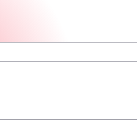
–
–
–
–
–
–
–
–