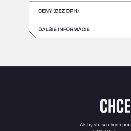
štvrtok
CENY (BEZ DPH)
sobota
piatok
nedeľa
ĎALŠIE INFORMÁCIE
sobota
nedeľa
CHCE
Ak by ste sa chceli por