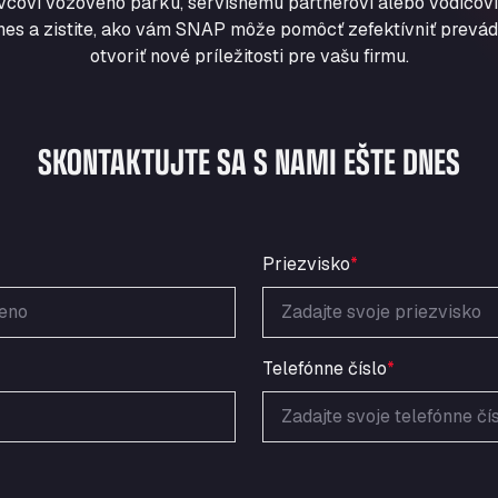
vcovi vozového parku, servisnému partnerovi alebo vodičovi
nes a zistite, ako vám SNAP môže pomôcť zefektívniť prevádz
otvoriť nové príležitosti pre vašu firmu.
SKONTAKTUJTE SA S NAMI EŠTE DNES
Priezvisko
*
Telefónne číslo
*