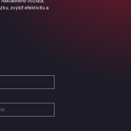
 nákladného vozidla,
Schellweilerstraße 1, 66871
ARAL Tankstelle - XXL
ku, zvýšiť efektivitu a
Truckwash.de GmbH
Obernburger Str. 127, 63811
Ardleigh South Services
a120 westbound, CO77SL
Area 47 Hermanos Rico
Autovia A4 km 47, 28300
Area de Servicio Agetrans
Autovia del Mediterraneo , 30850
Area Servicio Galp Las Bovedas
Autovia 5 KM 405, 7, 06006
Area Servidiesel S L
Calle Migjorn No 6, 12539
Arluno Truck Village
Via per Turbigo 69, 20004
Asapjobs
Objazdowa 35, 99-300