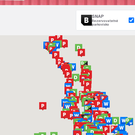
SNAP
Rezervovateľné
parkovisko