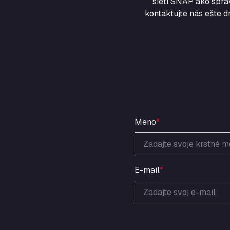
sieti SNAP ako sprá
kontaktujte nás ešte d
Meno
*
E-mail
*