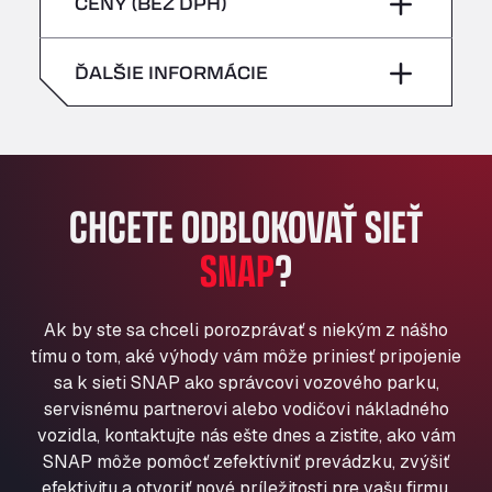
piatok
–
CENY (BEZ DPH)
Bühlwiesenweg 15, 72221
nedeľa
–
All 4 Trucks
sobota
–
ĎALŠIE INFORMÁCIE
Klaverbladstaat 21, 3560
American Truck Wash
nedeľa
–
Av. des Etats-Unis 90, 6041
Andamur Guarroman
Aut. A4 Salida 288 Pol. Ind. del Guadiel, 23210
CHCETE ODBLOKOVAŤ SIEŤ
Andamur La Junquera
SNAP
?
AP7 Salida 2, C/ Bassegoda, 4, 17700
Andamur Pamplona
A-15 Salida Imarcoain, 31119
Ak by ste sa chceli porozprávať s niekým z nášho
Andamur San Roman II
tímu o tom, aké výhody vám môže priniesť pripojenie
Aut A1 Exit 385, 01207
sa k sieti SNAP ako správcovi vozového parku,
Anglia Motel
servisnému partnerovi alebo vodičovi nákladného
Washway Road, PE12 8LT
vozidla, kontaktujte nás ešte dnes a zistite, ako vám
Anpol Sp. z o.o.
SNAP môže pomôcť zefektívniť prevádzku, zvýšiť
Ul. Torunska 147, 85884
efektivitu a otvoriť nové príležitosti pre vašu firmu.