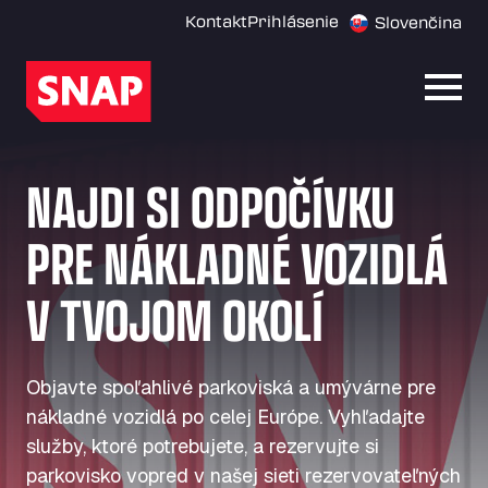
Kontakt
Prihlásenie
Slovenčina
Otvor
NAJDI SI ODPOČÍVKU
PRE NÁKLADNÉ VOZIDLÁ
V TVOJOM OKOLÍ
Objavte spoľahlivé parkoviská a umývárne pre
nákladné vozidlá po celej Európe. Vyhľadajte
služby, ktoré potrebujete, a rezervujte si
parkovisko vopred v našej sieti rezervovateľných