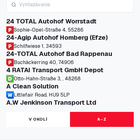
24 TOTAL Autohof Worrstadt
Sophie-Opel-Straße 4, 55286
24-Agip Autohof Homberg (Efze)
Schilfwiese 1, 34593
24-TOTAL Autohof Bad Rappenau
Buchäckerring 40, 74906
4 RATAI Transport GmbH Depot
Otto-Hahn-Straße 3, , 48268
A Clean Solution
Littlefair Road, HU9 5LP
A.W Jenkinson Transport Ltd
Progress House, ME11 5GA
A+G Nettetal - Depot Parking
V OKOLÍ
A–Z
Am Panneschopp 7, 41334
A1 Truckstop Colsterworth Ltd