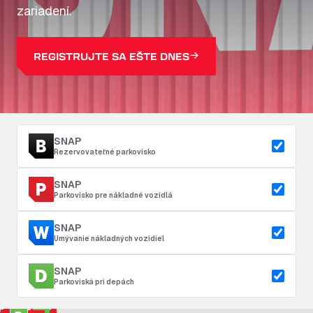
zariadení.
REGISTRUJTE SA EŠTE DNES
SNAP
Rezervovateľné parkovisko
SNAP
Parkovisko pre nákladné vozidlá
SNAP
Umývanie nákladných vozidiel
SNAP
Parkoviská pri depách