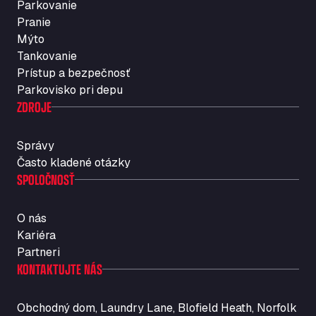
Parkovanie
Rosario
Pranie
Str. Vigentina, 205 km 5+380, 27010
Mýto
Autotransit Amann
Tankovanie
Auf dem Dreisch 8, 34346
Prístup a bezpečnosť
Avin Kominis
Parkovisko pri depu
Vasilikos Intersection E90, 46 100
ZDROJE
AW Jenkinson Runcorn Truck Parking
Ashville Way, WA7 3EZ
Správy
AWJ Penrith Truckstop
Často kladené otázky
SPOLOČNOSŤ
M6 J40, Penrith Industrial Estate, CA11 9EH
Backline Logistics Limited
Hill Barton Business park, EX5 1DR
O nás
Ballestas Flores
Kariéra
Ctra C 157 , 37009
Partneri
Ballinluig Services
KONTAKTUJTE NÁS
Ballinluig, PH9 0LG
Bapaume Truck House A1
Obchodný dom, Laundry Lane, Blofield Heath, Norfolk