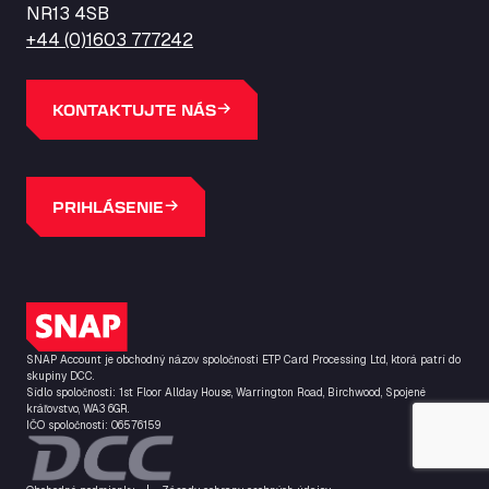
ZI de la Vallée du Bois EST, 62450
NR13 4SB
Barneys Diner
+44 (0)1603 777242
A18 Melton Ross Road, DN38 6LB
Bars Logistics Ltd
KONTAKTUJTE NÁS
Elm Farm Depot, CO6 1HU
Bartrums Haulage & Storage
A140, Langton Green, IP23 7HS
Basiq Truck Cleaning Amsterdam
PRIHLÁSENIE
Bolstoen 9, 1046 AS
Basiq Truck Cleaning Echt
Fahrenheitweg 20, 6101 WR
Logo SNAP
Basiq Truck Cleaning Hoogeveen
A.G. Bellstraat 35A, 7903 AD
SNAP Account je obchodný názov spoločnosti ETP Card Processing Ltd, ktorá patrí do
Bathgate Truck & Car Wash
skupiny DCC.
Sídlo spoločnosti: 1st Floor Allday House, Warrington Road, Birchwood, Spojené
16 Inchmuir Road, EH48 2EP
kráľovstvo, WA3 6GR.
IČO spoločnosti: 06576159
Batim Truckstop
Lar Bck Z 7 Mennen, 8930