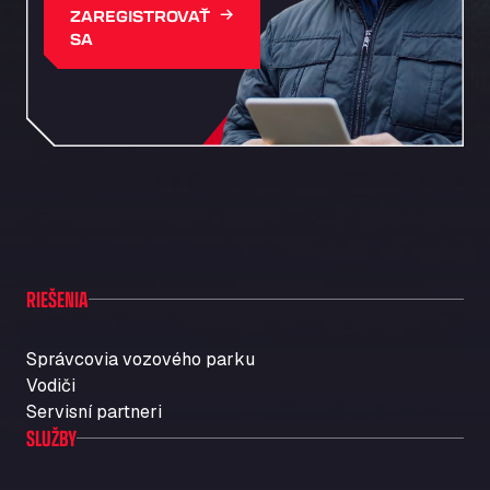
Autohaus Sternpark GmbH - Senden
ZAREGISTROVAŤ
Friedrich-List-Str. 5, 89250
SA
Autohaus Sternpark GmbH & Co. KG -
Geseke
Bürener Str. 157, 59590
Autohof Knoop - K1 Tankstelle
Otto-Hahn-Str. 5, 49685
Autohof Kolb
Neulandstraße 38, D-74889
Autohof Likourgos Katerini Pieria
2ο χλμ. Π.Ε.Ο. Κατερίνης-Θες/νίκης Κατερινη, 60 100
RIEŠENIA
Autohof Selbitz GmbH & Co. KG
Stegenwaldhauser Str. 1, 95152
Správcovia vozového parku
Autoimpex
Vodiči
Kpt. Jarose 79, 595 01
Servisní partneri
AUTOLAVADO CARTES
SLUŽBY
Carretera A-494 Km 6, 100, 21800
Autolavaggio Smart Wash di Cusenza