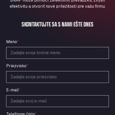
SNAP môže pomôcť zefektívniť prevádzku, zvýšiť
Aqua Ariva GmbH
efektivitu a otvoriť nové príležitosti pre vašu firmu.
Marie-Curie-Straße 24, 68219
Aral Autohof Bockel
SKONTAKTUJTE SA S NAMI EŠTE DNES
An der Autobahn 1, 27404
ARAL Autohof Bockenem
Oppelner Str. 1, 31167
Meno
*
ARAL Autohof Merklingen
Nellinger Str. 24, 89188
ARAL Autohof Preis
Schellweilerstraße 1, 66871
Priezvisko
*
ARAL Tankstelle - XXL Truckwash.de
GmbH
Obernburger Str. 127, 63811
Ardleigh South Services
E-mail
*
a120 westbound, CO77SL
Area 47 Hermanos Rico
Autovia A4 km 47, 28300
Telefónne číslo
*