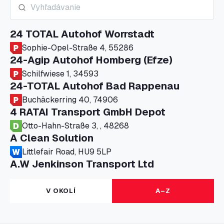
24 TOTAL Autohof Worrstadt
Sophie-Opel-Straße 4, 55286
24-Agip Autohof Homberg (Efze)
Schilfwiese 1, 34593
24-TOTAL Autohof Bad Rappenau
Buchäckerring 40, 74906
4 RATAI Transport GmbH Depot
Otto-Hahn-Straße 3, , 48268
A Clean Solution
Littlefair Road, HU9 5LP
A.W Jenkinson Transport Ltd
Progress House, ME11 5GA
A+G Nettetal - Depot Parking
V OKOLÍ
A–Z
Am Panneschopp 7, 41334
A1 Truckstop Colsterworth Ltd