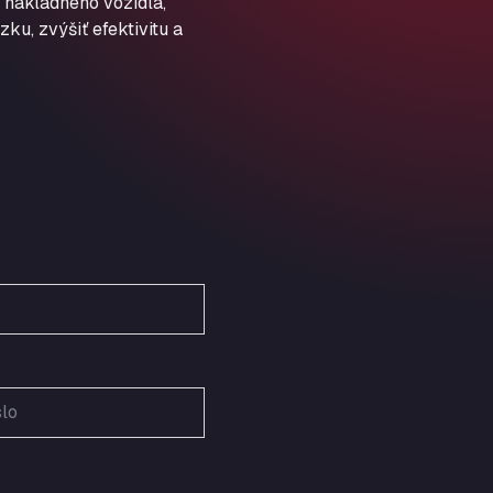
 nákladného vozidla,
Schellweilerstraße 1, 66871
ARAL Tankstelle - XXL
ku, zvýšiť efektivitu a
Truckwash.de GmbH
Obernburger Str. 127, 63811
Ardleigh South Services
a120 westbound, CO77SL
Area 47 Hermanos Rico
Autovia A4 km 47, 28300
Area de Servicio Agetrans
Autovia del Mediterraneo , 30850
Area Servicio Galp Las Bovedas
Autovia 5 KM 405, 7, 06006
Area Servidiesel S L
Calle Migjorn No 6, 12539
Arluno Truck Village
Via per Turbigo 69, 20004
Asapjobs
Objazdowa 35, 99-300