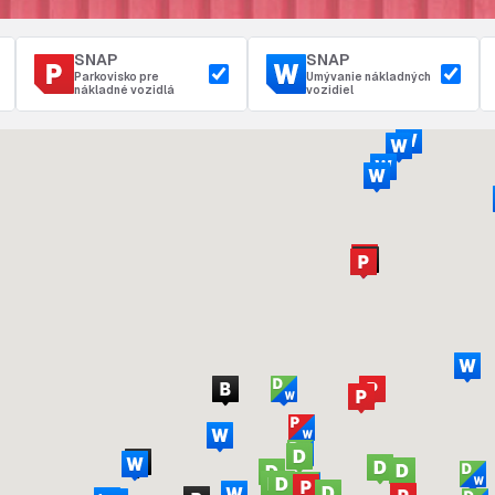
SNAP
SNAP
Parkovisko pre
Umývanie nákladných
nákladné vozidlá
vozidiel