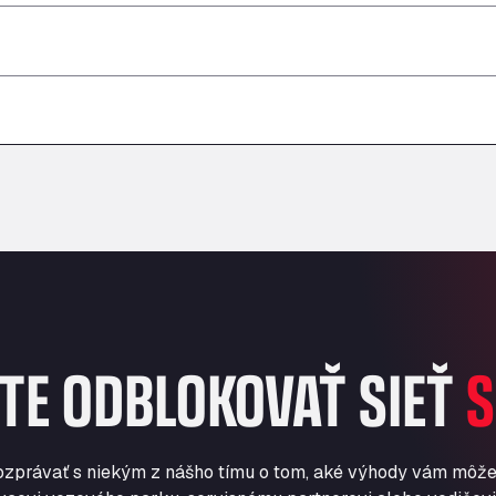
–
–
–
–
–
–
TE ODBLOKOVAŤ SIEŤ
S
ozprávať s niekým z nášho tímu o tom, aké výhody vám môže 