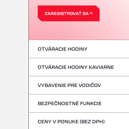
ZAREGISTROVAŤ SA
OTVÁRACIE HODINY
OTVÁRACIE HODINY KAVIARNE
Pondelok
utorok
VYBAVENIE PRE VODIČOV
Pondelok
streda
utorok
BEZPEČNOSTNÉ FUNKCIE
Žiadne chladiace vozidlá
štvrtok
streda
CENY V PONUKE (BEZ DPH)
Nebezpečné vozidlá/ADR sa neprijímajú
piatok