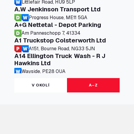
Littlefair Road, HU9 5LP
A.W Jenkinson Transport Ltd
Progress House, ME11 5GA
A+G Nettetal - Depot Parking
Am Panneschopp 7, 41334
A1 Truckstop Colsterworth Ltd
A151, Bourne Road, NG33 5JN
A14 Ellington Truck Wash - R J
Hawkins Ltd
Wayside, PE28 0UA
A19 Northbound Services (Exelby)
V OKOLÍ
A–Z
Ingleby Arncliffe, DL6 3JT
A19 Services North (Ron Perry)
A19 Services North, TS27 3HH
A19 Services South (Ron Perry)
A19 Services South, TS27 3HH
A19 Southbound Services (Exelby)
Ingleby Arncliffe, DL6 3LG