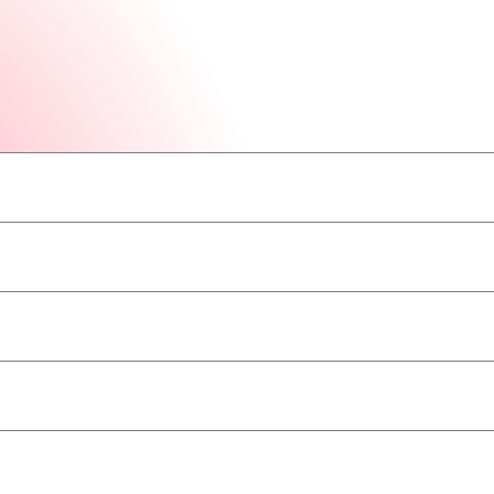
–
–
–
–
–
–
–
–