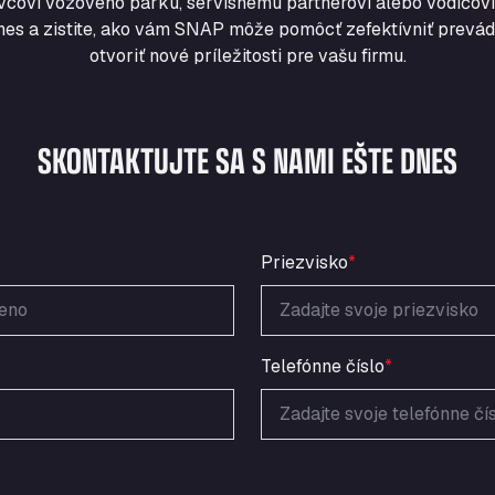
vcovi vozového parku, servisnému partnerovi alebo vodičovi
nes a zistite, ako vám SNAP môže pomôcť zefektívniť prevádz
otvoriť nové príležitosti pre vašu firmu.
SKONTAKTUJTE SA S NAMI EŠTE DNES
Priezvisko
*
Telefónne číslo
*