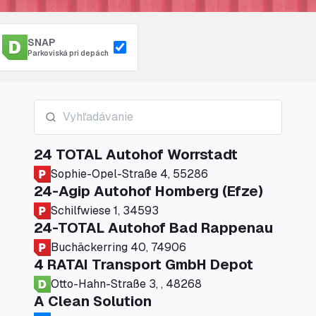
SNAP
Parkoviská pri depách
24 TOTAL Autohof Worrstadt
Sophie-Opel-Straße 4, 55286
24-Agip Autohof Homberg (Efze)
Schilfwiese 1, 34593
24-TOTAL Autohof Bad Rappenau
Buchäckerring 40, 74906
4 RATAI Transport GmbH Depot
Otto-Hahn-Straße 3, , 48268
A Clean Solution