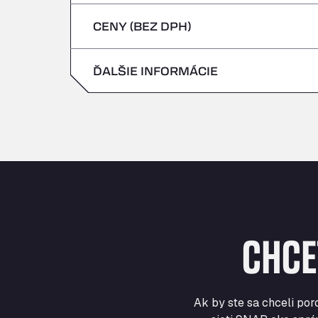
štvrtok
CENY (BEZ DPH)
sobota
piatok
nedeľa
ĎALŠIE INFORMÁCIE
sobota
nedeľa
CHCE
Ak by ste sa chceli por