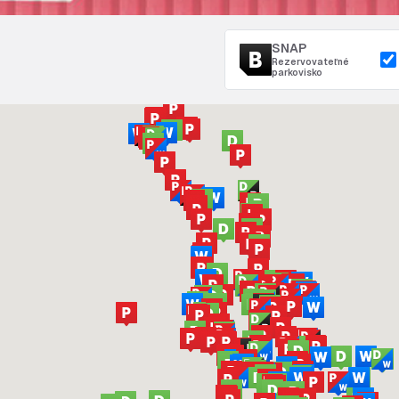
SNAP
Rezervovateľné
parkovisko