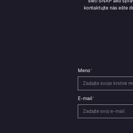
sieti SNAP ako sprá
kontaktujte nás ešte d
Meno
*
E-mail
*