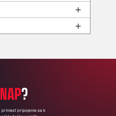
Andamur Pamplona
A-15 Salida Imarcoain, 31119
Andamur San Roman II
Aut A1 Exit 385, 01207
Anglia Motel
Washway Road, PE12 8LT
Anpol Sp. z o.o.
Ul. Torunska 147, 85884
Aqua Ariva GmbH
Marie-Curie-Straße 24, 68219
Aral Autohof Bockel
An der Autobahn 1, 27404
ARAL Autohof Bockenem
NAP
?
Oppelner Str. 1, 31167
ARAL Autohof Merklingen
Nellinger Str. 24, 89188
ARAL Autohof Preis
priniesť pripojenie sa k