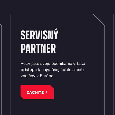
J
J
J
Tankovanie
P
P
P
Prístup a bezpečnosť
Parkovisko pri depu
t
t
t
SERVISNÝ
PARTNER
Rozvíjajte svoje podnikanie vďaka
prístupu k najväčšej flotile a sieti
vodičov v Európe.
ZAČNITE