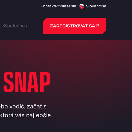
Kontakt
Prihlásenie
Slovenčina
je
Spoločnosť
ZAREGISTROVAŤ SA
I
SNAP
bo vodič, začať s
torá vás najlepšie
NOVINKY A AKTUALITY
NOVINKY A AKTUALITY
NOVINKY A AKTUALITY