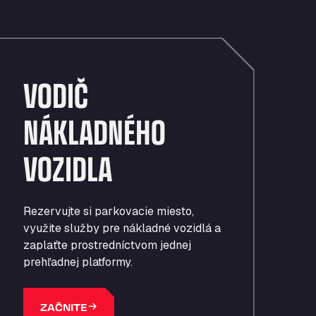
e vaša flotila terčom útokov?
e vaša flotila terčom útokov?
e vaša flotila terčom útokov?
rioritizácia bezpečnosti v
rioritizácia bezpečnosti v
rioritizácia bezpečnosti v
echnologicky vyspelom svete
echnologicky vyspelom svete
echnologicky vyspelom svete
VODIČ
NÁKLADNÉHO
VOZIDLA
Rezervujte si parkovacie miesto,
využite služby pre nákladné vozidlá a
zaplaťte prostredníctvom jednej
prehľadnej platformy.
ZAČNITE