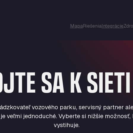
Mapa
Riešenia
Integrácie
Zdro
PRE VAŠU POZÍCIU
Správy
O nás
JTE SA K SIET
Správcovia vozového parku
Často kladené otázky
Kariéra
Servisní partneri
Partneri
Vodiči
i
K VAŠIM SLUŽBÁM
ádzkovateľ vozového parku, servisný partner ale
Parkovanie
e veľmi jednoduché. Vyberte si nižšie možnosť, k
Pranie
vystihuje.
Mýto