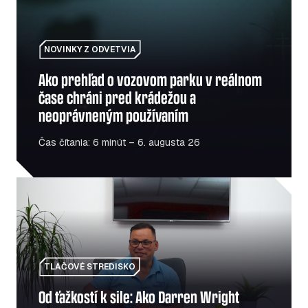
NOVINKY Z ODVETVIA
Ako prehľad o vozovom parku v reálnom
čase chráni pred krádežou a
neoprávneným používaním
Čas čítania: 6 minút – 6. augusta 26
Od ťažkostí k sile: Ako Darren Wright pomáha veteránom 
TLAČOVÉ STREDISKO
Od ťažkostí k sile: Ako Darren Wright