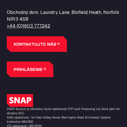
Obchodný dom, Laundry Lane, Blofield Heath, Norfolk
NR13 4SB
+44 (0)1603 777242
KONTAKTUJTE NÁS
PRIHLÁSENIE
Logo SNAP
SNAP Account je obchodný názov spoločnosti ETP Card Processing Ltd, ktorá patrí do
skupiny DCC.
Sídlo spoločnosti: 1st Floor Allday House, Warrington Road, Birchwood, Spojené
kráľovstvo, WA3 6GR.
IČO spoločnosti: 06576159