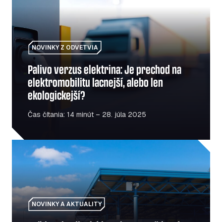
NOVINKY Z ODVETVIA
Palivo verzus elektrina: Je prechod na
elektromobilitu lacnejší, alebo len
ekologickejší?
Čas čítania: 14 minút – 28. júla 2025
Poľsko-ukrajinská hranica sa opäť otvára: Čo by mali ve
NOVINKY A AKTUALITY