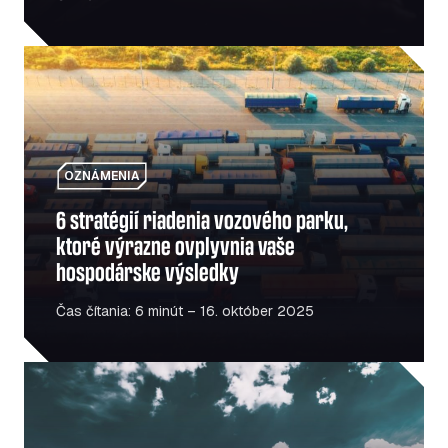
6 stratégií riadenia vozového parku, ktoré výrazne ovpl
OZNÁMENIA
6 stratégií riadenia vozového parku,
ktoré výrazne ovplyvnia vaše
hospodárske výsledky
Čas čítania: 6 minút – 16. október 2025
Rozmach infraštruktúry v Rumunsku – Čo to znamená pre