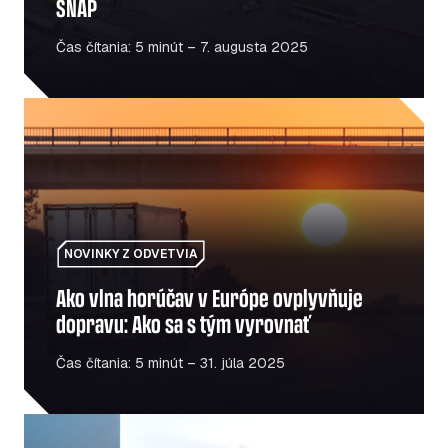
SNAP
Čas čítania: 5 minút – 7. augusta 2025
Ako vlna horúčav v Európe ovplyvňuje dopravu: Ako sa s
NOVINKY Z ODVETVIA
Ako vlna horúčav v Európe ovplyvňuje
dopravu: Ako sa s tým vyrovnať
Čas čítania: 5 minút – 31. júla 2025
Palivo verzus elektrina: Je prechod na elektromobilitu la