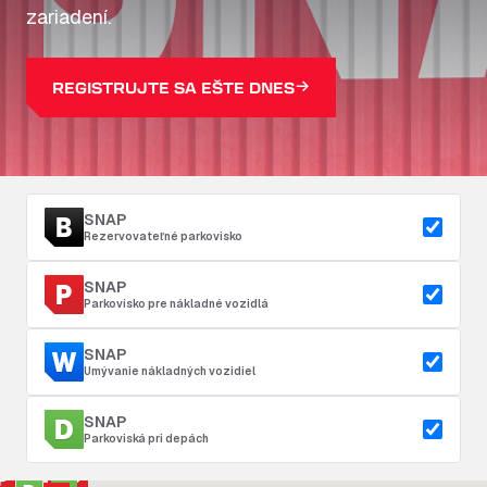
zariadení.
REGISTRUJTE SA EŠTE DNES
SNAP
Rezervovateľné parkovisko
SNAP
Parkovisko pre nákladné vozidlá
SNAP
Umývanie nákladných vozidiel
SNAP
Parkoviská pri depách