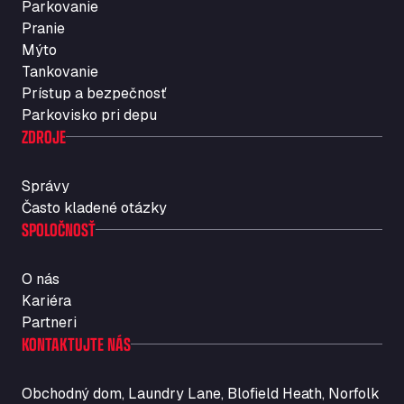
Parkovanie
Rosario
Pranie
Str. Vigentina, 205 km 5+380, 27010
Mýto
Autotransit Amann
Tankovanie
Auf dem Dreisch 8, 34346
Prístup a bezpečnosť
Avin Kominis
Parkovisko pri depu
Vasilikos Intersection E90, 46 100
ZDROJE
AW Jenkinson Runcorn Truck Parking
Ashville Way, WA7 3EZ
Správy
AWJ Penrith Truckstop
Často kladené otázky
SPOLOČNOSŤ
M6 J40, Penrith Industrial Estate, CA11 9EH
Backline Logistics Limited
Hill Barton Business park, EX5 1DR
O nás
Ballestas Flores
Kariéra
Ctra C 157 , 37009
Partneri
Ballinluig Services
KONTAKTUJTE NÁS
Ballinluig, PH9 0LG
Bapaume Truck House A1
Obchodný dom, Laundry Lane, Blofield Heath, Norfolk