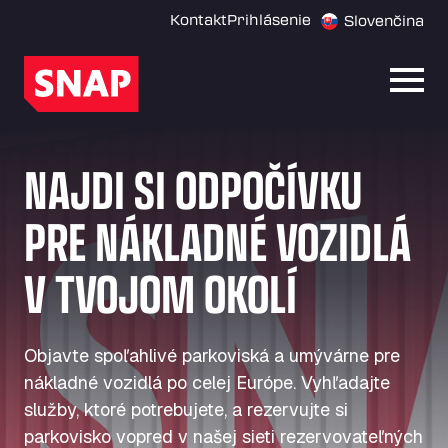
Kontakt
Prihlásenie
Slovenčina
Otvor
NAJDI SI ODPOČÍVKU
PRE NÁKLADNÉ VOZIDLÁ
V TVOJOM OKOLÍ
Objavte spoľahlivé parkoviská a umývárne pre
nákladné vozidlá po celej Európe. Vyhľadajte
služby, ktoré potrebujete, a rezervujte si
parkovisko vopred v našej sieti rezervovateľných