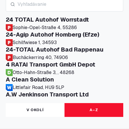
24 TOTAL Autohof Worrstadt
Sophie-Opel-Straße 4, 55286
24-Agip Autohof Homberg (Efze)
Schilfwiese 1, 34593
24-TOTAL Autohof Bad Rappenau
Buchäckerring 40, 74906
4 RATAI Transport GmbH Depot
Otto-Hahn-Straße 3, , 48268
A Clean Solution
Littlefair Road, HU9 5LP
A.W Jenkinson Transport Ltd
Progress House, ME11 5GA
A+G Nettetal - Depot Parking
V OKOLÍ
A–Z
Am Panneschopp 7, 41334
A1 Truckstop Colsterworth Ltd