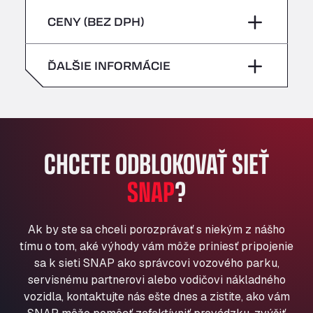
sobota
–
Bühlwiesenweg 15, 72221
piatok
–
CENY (BEZ DPH)
All 4 Trucks
nedeľa
–
Klaverbladstaat 21, 3560
sobota
–
ĎALŠIE INFORMÁCIE
American Truck Wash
Av. des Etats-Unis 90, 6041
nedeľa
–
Andamur Guarroman
Aut. A4 Salida 288 Pol. Ind. del Guadiel, 23210
Andamur La Junquera
CHCETE ODBLOKOVAŤ SIEŤ
AP7 Salida 2, C/ Bassegoda, 4, 17700
Andamur Pamplona
SNAP
?
A-15 Salida Imarcoain, 31119
Andamur San Roman II
Ak by ste sa chceli porozprávať s niekým z nášho
Aut A1 Exit 385, 01207
tímu o tom, aké výhody vám môže priniesť pripojenie
Anglia Motel
sa k sieti SNAP ako správcovi vozového parku,
Washway Road, PE12 8LT
servisnému partnerovi alebo vodičovi nákladného
Anpol Sp. z o.o.
vozidla, kontaktujte nás ešte dnes a zistite, ako vám
Ul. Torunska 147, 85884