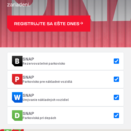
zariadení.
REGISTRUJTE SA EŠTE DNES
SNAP
Rezervovateľné parkovisko
SNAP
Parkovisko pre nákladné vozidlá
SNAP
Umývanie nákladných vozidiel
SNAP
Parkoviská pri depách