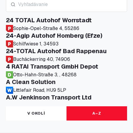
24 TOTAL Autohof Worrstadt
Sophie-Opel-Straße 4, 55286
24-Agip Autohof Homberg (Efze)
Schilfwiese 1, 34593
24-TOTAL Autohof Bad Rappenau
Buchäckerring 40, 74906
4 RATAI Transport GmbH Depot
Otto-Hahn-Straße 3, , 48268
A Clean Solution
Littlefair Road, HU9 5LP
A.W Jenkinson Transport Ltd
Progress House, ME11 5GA
A+G Nettetal - Depot Parking
V OKOLÍ
A–Z
Am Panneschopp 7, 41334
A1 Truckstop Colsterworth Ltd