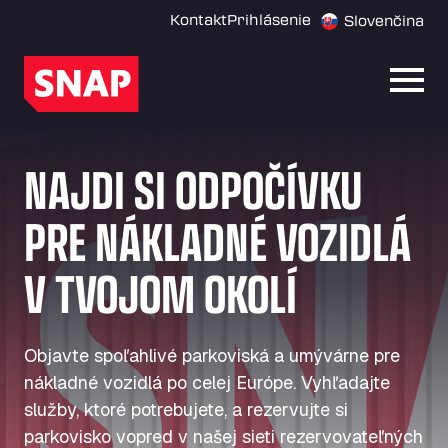
Kontakt
Prihlásenie
Slovenčina
Otvor
NAJDI SI ODPOČÍVKU
PRE NÁKLADNÉ VOZIDLÁ
V TVOJOM OKOLÍ
Objavte spoľahlivé parkoviská a umývárne pre
nákladné vozidlá po celej Európe. Vyhľadajte
služby, ktoré potrebujete, a rezervujte si
parkovisko vopred v našej sieti rezervovateľných