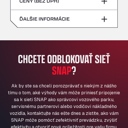
piatok
–
CENY (BEZ DPH)
Bühlwiesenweg 15, 72221
nedeľa
–
All 4 Trucks
sobota
–
ĎALŠIE INFORMÁCIE
Klaverbladstaat 21, 3560
American Truck Wash
nedeľa
–
Av. des Etats-Unis 90, 6041
Andamur Guarroman
Aut. A4 Salida 288 Pol. Ind. del Guadiel, 23210
CHCETE ODBLOKOVAŤ SIEŤ
Andamur La Junquera
SNAP
?
AP7 Salida 2, C/ Bassegoda, 4, 17700
Andamur Pamplona
A-15 Salida Imarcoain, 31119
Ak by ste sa chceli porozprávať s niekým z nášho
Andamur San Roman II
tímu o tom, aké výhody vám môže priniesť pripojenie
Aut A1 Exit 385, 01207
sa k sieti SNAP ako správcovi vozového parku,
Anglia Motel
servisnému partnerovi alebo vodičovi nákladného
Washway Road, PE12 8LT
vozidla, kontaktujte nás ešte dnes a zistite, ako vám
Anpol Sp. z o.o.
SNAP môže pomôcť zefektívniť prevádzku, zvýšiť
Ul. Torunska 147, 85884
efektivitu a otvoriť nové príležitosti pre vašu firmu.