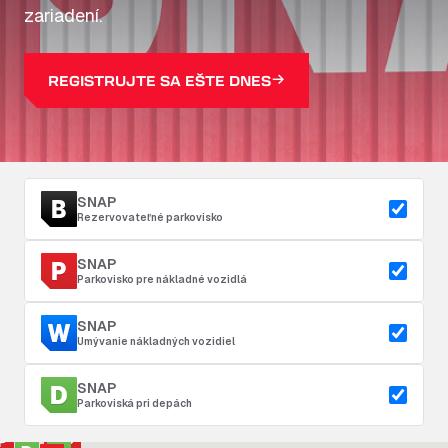
zariadení.
REGISTRUJTE SA EŠTE DNES
SNAP
Rezervovateľné parkovisko
SNAP
Parkovisko pre nákladné vozidlá
SNAP
Umývanie nákladných vozidiel
SNAP
Parkoviská pri depách