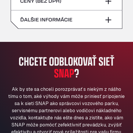
piatok
–
CENY (BEZ DPH)
Bühlwiesenweg 15, 72221
nedeľa
–
All 4 Trucks
sobota
–
ĎALŠIE INFORMÁCIE
Klaverbladstaat 21, 3560
American Truck Wash
nedeľa
–
Av. des Etats-Unis 90, 6041
Andamur Guarroman
Aut. A4 Salida 288 Pol. Ind. del Guadiel, 23210
CHCETE ODBLOKOVAŤ SIEŤ
Andamur La Junquera
SNAP
?
AP7 Salida 2, C/ Bassegoda, 4, 17700
Andamur Pamplona
A-15 Salida Imarcoain, 31119
Ak by ste sa chceli porozprávať s niekým z nášho
Andamur San Roman II
tímu o tom, aké výhody vám môže priniesť pripojenie
Aut A1 Exit 385, 01207
sa k sieti SNAP ako správcovi vozového parku,
Anglia Motel
servisnému partnerovi alebo vodičovi nákladného
Washway Road, PE12 8LT
vozidla, kontaktujte nás ešte dnes a zistite, ako vám
Anpol Sp. z o.o.
SNAP môže pomôcť zefektívniť prevádzku, zvýšiť
Ul. Torunska 147, 85884
efektivitu a otvoriť nové príležitosti pre vašu firmu.