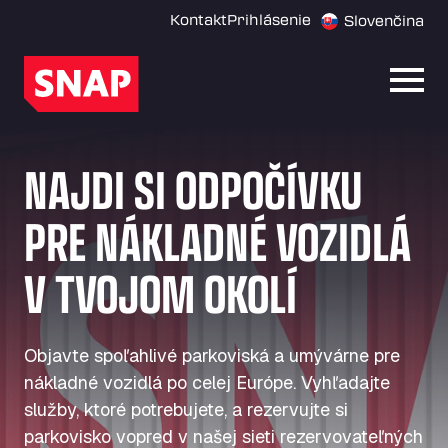
Kontakt
Prihlásenie
Slovenčina
Otvor
NAJDI SI ODPOČÍVKU
PRE NÁKLADNÉ VOZIDLÁ
V TVOJOM OKOLÍ
Objavte spoľahlivé parkoviská a umývárne pre
nákladné vozidlá po celej Európe. Vyhľadajte
služby, ktoré potrebujete, a rezervujte si
parkovisko vopred v našej sieti rezervovateľných