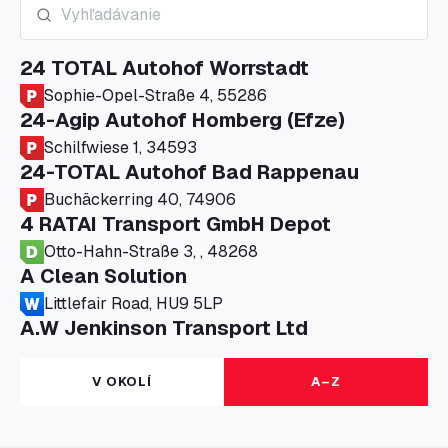
24 TOTAL Autohof Worrstadt
Sophie-Opel-Straße 4, 55286
24-Agip Autohof Homberg (Efze)
Schilfwiese 1, 34593
24-TOTAL Autohof Bad Rappenau
Buchäckerring 40, 74906
4 RATAI Transport GmbH Depot
Otto-Hahn-Straße 3, , 48268
A Clean Solution
Littlefair Road, HU9 5LP
A.W Jenkinson Transport Ltd
Progress House, ME11 5GA
A+G Nettetal - Depot Parking
V OKOLÍ
A–Z
Am Panneschopp 7, 41334
A1 Truckstop Colsterworth Ltd