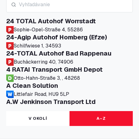
24 TOTAL Autohof Worrstadt
Sophie-Opel-Straße 4, 55286
24-Agip Autohof Homberg (Efze)
Schilfwiese 1, 34593
24-TOTAL Autohof Bad Rappenau
Buchäckerring 40, 74906
4 RATAI Transport GmbH Depot
Otto-Hahn-Straße 3, , 48268
A Clean Solution
Littlefair Road, HU9 5LP
A.W Jenkinson Transport Ltd
Progress House, ME11 5GA
A+G Nettetal - Depot Parking
V OKOLÍ
A–Z
Am Panneschopp 7, 41334
A1 Truckstop Colsterworth Ltd