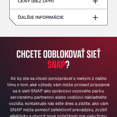
piatok
–
CENY (BEZ DPH)
Bühlwiesenweg 15, 72221
nedeľa
–
All 4 Trucks
sobota
–
ĎALŠIE INFORMÁCIE
Klaverbladstaat 21, 3560
American Truck Wash
nedeľa
–
Av. des Etats-Unis 90, 6041
Andamur Guarroman
Aut. A4 Salida 288 Pol. Ind. del Guadiel, 23210
CHCETE ODBLOKOVAŤ SIEŤ
Andamur La Junquera
SNAP
?
AP7 Salida 2, C/ Bassegoda, 4, 17700
Andamur Pamplona
A-15 Salida Imarcoain, 31119
Ak by ste sa chceli porozprávať s niekým z nášho
Andamur San Roman II
tímu o tom, aké výhody vám môže priniesť pripojenie
Aut A1 Exit 385, 01207
sa k sieti SNAP ako správcovi vozového parku,
Anglia Motel
servisnému partnerovi alebo vodičovi nákladného
Washway Road, PE12 8LT
vozidla, kontaktujte nás ešte dnes a zistite, ako vám
Anpol Sp. z o.o.
SNAP môže pomôcť zefektívniť prevádzku, zvýšiť
Ul. Torunska 147, 85884
efektivitu a otvoriť nové príležitosti pre vašu firmu.