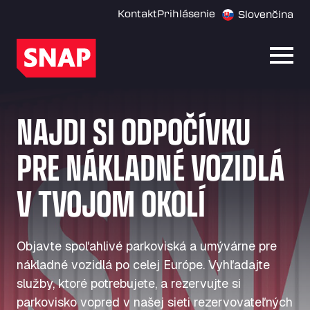
Kontakt
Prihlásenie
Slovenčina
Otvor
NAJDI SI ODPOČÍVKU
PRE NÁKLADNÉ VOZIDLÁ
V TVOJOM OKOLÍ
Objavte spoľahlivé parkoviská a umývárne pre
nákladné vozidlá po celej Európe. Vyhľadajte
služby, ktoré potrebujete, a rezervujte si
parkovisko vopred v našej sieti rezervovateľných