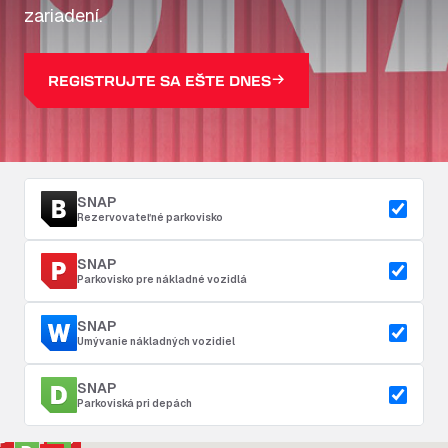
zariadení.
REGISTRUJTE SA EŠTE DNES
SNAP
Rezervovateľné parkovisko
SNAP
Parkovisko pre nákladné vozidlá
SNAP
Umývanie nákladných vozidiel
SNAP
Parkoviská pri depách