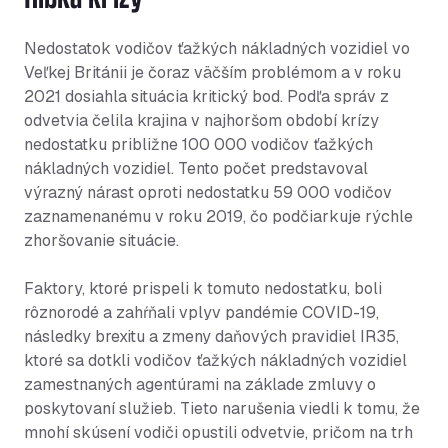
Nedostatok vodičov ťažkých nákladných vozidiel vo
Veľkej Británii je čoraz väčším problémom a v roku
2021 dosiahla situácia kritický bod. Podľa správ z
odvetvia čelila krajina v najhoršom období krízy
nedostatku približne 100 000 vodičov ťažkých
nákladných vozidiel. Tento počet predstavoval
výrazný nárast oproti nedostatku 59 000 vodičov
zaznamenanému v roku 2019, čo podčiarkuje rýchle
zhoršovanie situácie.
Faktory, ktoré prispeli k tomuto nedostatku, boli
rôznorodé a zahŕňali vplyv pandémie COVID-19,
následky brexitu a zmeny daňových pravidiel IR35,
ktoré sa dotkli vodičov ťažkých nákladných vozidiel
zamestnaných agentúrami na základe zmluvy o
poskytovaní služieb. Tieto narušenia viedli k tomu, že
mnohí skúsení vodiči opustili odvetvie, pričom na trh