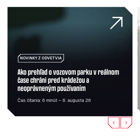
 pre sektor mobility
Ako prehľad o vozovom parku v reálnom čase chráni pr
O
NOVINKY Z ODVETVIA
Ako prehľad o vozovom parku v reálnom
čase chráni pred krádežou a
neoprávneným používaním
Čas čítania: 6 minút – 6. augusta 26
Previous
Next