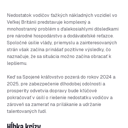
Nedostatok vodičov ťažkých nákladných vozidiel vo
Veľkej Británii predstavuje komplexný a
mnohostranný problém s ďalekosiahlymi dôsledkami
pre národné hospodárstvo a dodávateľské reťazce.
Spoločné úsilie vlády, priemyslu a zainteresovaných
strán však začína prinášať pozitívne výsledky, čo
naznačuje, že sa situácia možno začína obracať k
lepšiemu.
Keď sa Spojené kráľovstvo pozerá do rokov 2024 a
2025, pre zabezpečenie dlhodobej odolnosti a
prosperity odvetvia dopravy bude kľúčové
pokračovať v úsilí o riešenie nedostatku vodičov a
zároveň sa zamerať na prilákanie a udržanie
talentovaných ľudí.
Hĺbka krízy