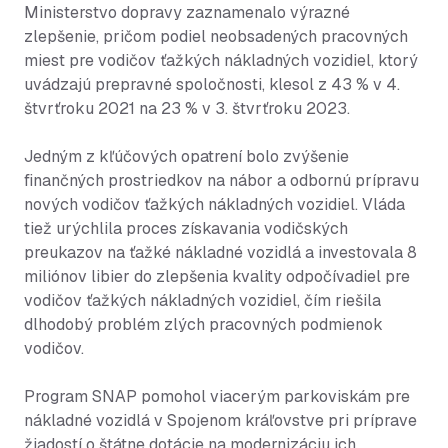
Ministerstvo dopravy zaznamenalo výrazné
zlepšenie, pričom podiel neobsadených pracovných
miest pre vodičov ťažkých nákladných vozidiel, ktorý
uvádzajú prepravné spoločnosti, klesol z 43 % v 4.
štvrťroku 2021 na 23 % v 3. štvrťroku 2023.
Jedným z kľúčových opatrení bolo zvýšenie
finančných prostriedkov na nábor a odbornú prípravu
nových vodičov ťažkých nákladných vozidiel. Vláda
tiež urýchlila proces získavania vodičských
preukazov na ťažké nákladné vozidlá a investovala 8
miliónov libier do zlepšenia kvality odpočívadiel pre
vodičov ťažkých nákladných vozidiel, čím riešila
dlhodobý problém zlých pracovných podmienok
vodičov.
Program SNAP pomohol viacerým parkoviskám pre
nákladné vozidlá v Spojenom kráľovstve pri príprave
žiadostí o štátne dotácie na modernizáciu ich