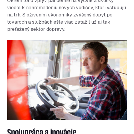
Okrem toho vplyv pandémie na výcvik a skúšky
viedol k nahromadeniu nových vodičov, ktorí vstupujú
na trh. S oživením ekonomiky zvýšený dopyt po
tovaroch a službách ešte viac zaťažil už aj tak
preťažený sektor dopravy.
Spolupráca a inovácie