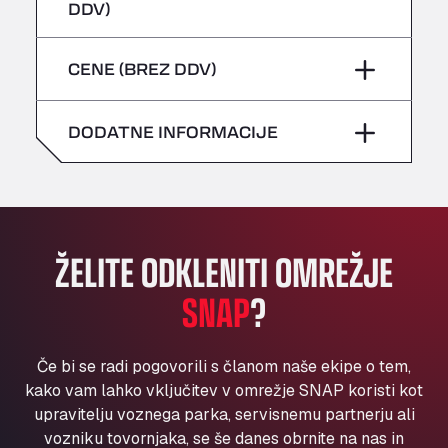
četrtek
–
DDV)
Bühlwiesenweg 15, 72221
sobota
–
All 4 Trucks
petek
–
CENE (BREZ DDV)
Klaverbladstaat 21, 3560
nedelja
–
American Truck Wash
sobota
–
Av. des Etats-Unis 90, 6041
DODATNE INFORMACIJE
nedelja
–
Andamur Guarroman
Aut. A4 Salida 288 Pol. Ind. del Guadiel, 23210
Andamur La Junquera
AP7 Salida 2, C/ Bassegoda, 4, 17700
Andamur Pamplona
ŽELITE ODKLENITI OMREŽJE
A-15 Salida Imarcoain, 31119
SNAP
?
Andamur San Roman II
Aut A1 Exit 385, 01207
Anglia Motel
Če bi se radi pogovorili s članom naše ekipe o tem,
Washway Road, PE12 8LT
kako vam lahko vključitev v omrežje SNAP koristi kot
Anpol Sp. z o.o.
upravitelju voznega parka, servisnemu partnerju ali
vozniku tovornjaka, se še danes obrnite na nas in
Ul. Torunska 147, 85884