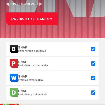
opraviti rezervacijo.
PRIJAVITE SE DANES
SNAP
Rezervirano parkirišče
SNAP
Parkirišče za tovornjake
SNAP
Pralnica tovornjakov
SNAP
Parkirišča pri skladiščih