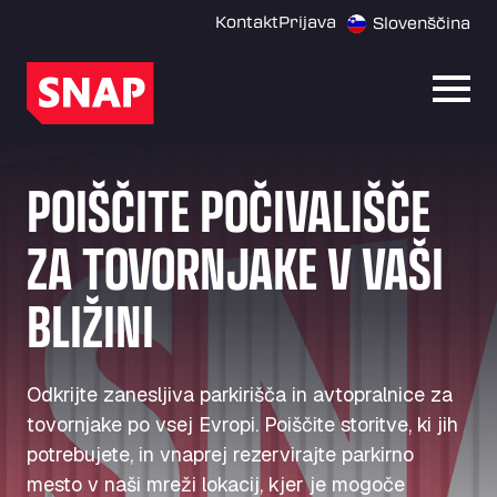
Kontakt
Prijava
Slovenščina
Odpri
POIŠČITE POČIVALIŠČE
ZA TOVORNJAKE V VAŠI
BLIŽINI
Odkrijte zanesljiva parkirišča in avtopralnice za
tovornjake po vsej Evropi. Poiščite storitve, ki jih
potrebujete, in vnaprej rezervirajte parkirno
mesto v naši mreži lokacij, kjer je mogoče