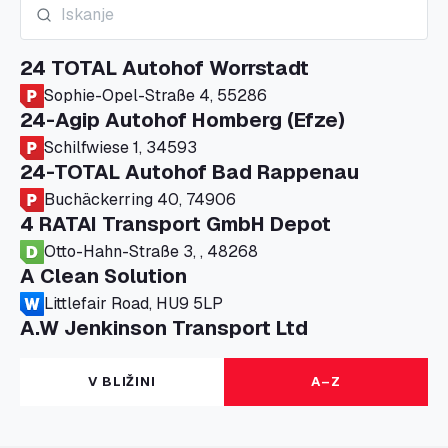
24 TOTAL Autohof Worrstadt
Sophie-Opel-Straße 4, 55286
24-Agip Autohof Homberg (Efze)
Schilfwiese 1, 34593
24-TOTAL Autohof Bad Rappenau
Buchäckerring 40, 74906
4 RATAI Transport GmbH Depot
Otto-Hahn-Straße 3, , 48268
A Clean Solution
Littlefair Road, HU9 5LP
A.W Jenkinson Transport Ltd
Progress House, ME11 5GA
A+G Nettetal - Depot Parking
V BLIŽINI
A–Z
Am Panneschopp 7, 41334
A1 Truckstop Colsterworth Ltd