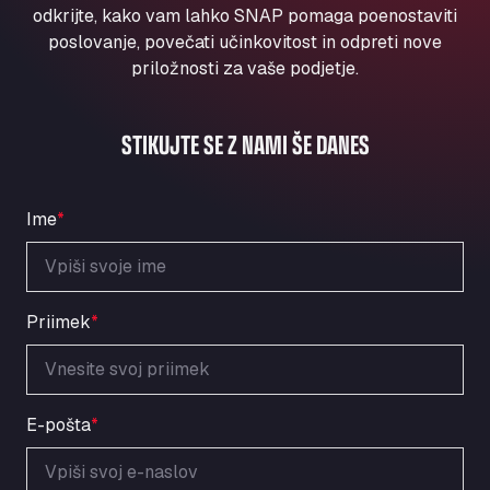
Aqua Ariva GmbH
odkrijte, kako vam lahko SNAP pomaga poenostaviti
poslovanje, povečati učinkovitost in odpreti nove
Marie-Curie-Straße 24, 68219
priložnosti za vaše podjetje.
Aral Autohof Bockel
An der Autobahn 1, 27404
ARAL Autohof Bockenem
STIKUJTE SE Z NAMI ŠE DANES
Oppelner Str. 1, 31167
ARAL Autohof Merklingen
Nellinger Str. 24, 89188
Ime
*
ARAL Autohof Preis
Schellweilerstraße 1, 66871
ARAL Tankstelle - XXL Truckwash.de
Priimek
*
GmbH
Obernburger Str. 127, 63811
Ardleigh South Services
a120 westbound, CO77SL
E-pošta
*
Area 47 Hermanos Rico
Autovia A4 km 47, 28300