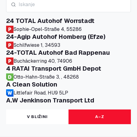
24 TOTAL Autohof Worrstadt
Sophie-Opel-Straße 4, 55286
24-Agip Autohof Homberg (Efze)
Schilfwiese 1, 34593
24-TOTAL Autohof Bad Rappenau
Buchäckerring 40, 74906
4 RATAI Transport GmbH Depot
Otto-Hahn-Straße 3, , 48268
A Clean Solution
Littlefair Road, HU9 5LP
A.W Jenkinson Transport Ltd
Progress House, ME11 5GA
A+G Nettetal - Depot Parking
V BLIŽINI
A–Z
Am Panneschopp 7, 41334
A1 Truckstop Colsterworth Ltd