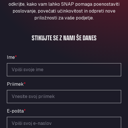
Aqua Ariva GmbH
odkrijte, kako vam lahko SNAP pomaga poenostaviti
poslovanje, povečati učinkovitost in odpreti nove
Marie-Curie-Straße 24, 68219
priložnosti za vaše podjetje.
Aral Autohof Bockel
An der Autobahn 1, 27404
ARAL Autohof Bockenem
STIKUJTE SE Z NAMI ŠE DANES
Oppelner Str. 1, 31167
ARAL Autohof Merklingen
Nellinger Str. 24, 89188
Ime
*
ARAL Autohof Preis
Schellweilerstraße 1, 66871
ARAL Tankstelle - XXL Truckwash.de
Priimek
*
GmbH
Obernburger Str. 127, 63811
Ardleigh South Services
a120 westbound, CO77SL
E-pošta
*
Area 47 Hermanos Rico
Autovia A4 km 47, 28300