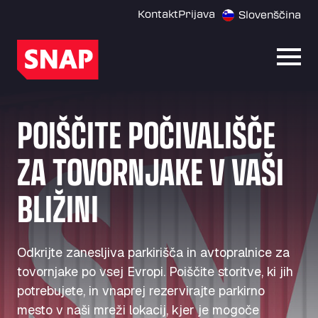
Kontakt
Prijava
Slovenščina
Odpri
POIŠČITE POČIVALIŠČE
ZA TOVORNJAKE V VAŠI
BLIŽINI
Odkrijte zanesljiva parkirišča in avtopralnice za
tovornjake po vsej Evropi. Poiščite storitve, ki jih
potrebujete, in vnaprej rezervirajte parkirno
mesto v naši mreži lokacij, kjer je mogoče