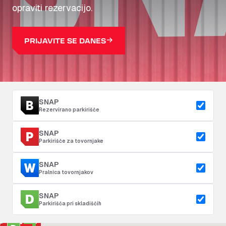
opraviti rezervacijo.
PRIJAVITE SE DANES
SNAP
Rezervirano parkirišče
SNAP
Parkirišče za tovornjake
SNAP
Pralnica tovornjakov
SNAP
Parkirišča pri skladiščih