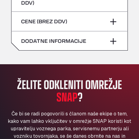
četrtek
–
DDV)
Bühlwiesenweg 15, 72221
sobota
–
All 4 Trucks
petek
–
CENE (BREZ DDV)
Klaverbladstaat 21, 3560
nedelja
–
American Truck Wash
sobota
–
Av. des Etats-Unis 90, 6041
DODATNE INFORMACIJE
nedelja
–
Andamur Guarroman
Aut. A4 Salida 288 Pol. Ind. del Guadiel, 23210
Andamur La Junquera
AP7 Salida 2, C/ Bassegoda, 4, 17700
Andamur Pamplona
ŽELITE ODKLENITI OMREŽJE
A-15 Salida Imarcoain, 31119
SNAP
?
Andamur San Roman II
Aut A1 Exit 385, 01207
Anglia Motel
Če bi se radi pogovorili s članom naše ekipe o tem,
Washway Road, PE12 8LT
kako vam lahko vključitev v omrežje SNAP koristi kot
Anpol Sp. z o.o.
upravitelju voznega parka, servisnemu partnerju ali
vozniku tovornjaka, se še danes obrnite na nas in
Ul. Torunska 147, 85884