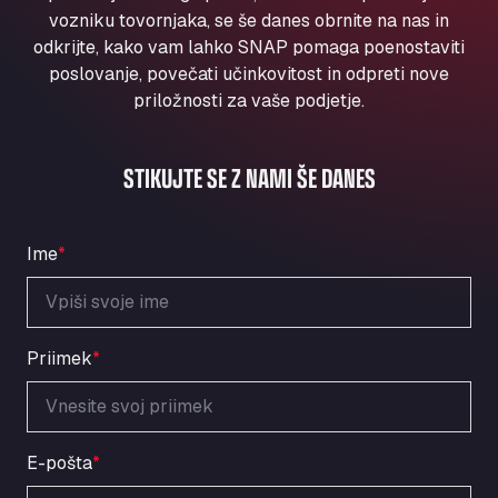
Aqua Ariva GmbH
vozniku tovornjaka, se še danes obrnite na nas in
odkrijte, kako vam lahko SNAP pomaga poenostaviti
Marie-Curie-Straße 24, 68219
Aral Autohof Bockel
poslovanje, povečati učinkovitost in odpreti nove
priložnosti za vaše podjetje.
An der Autobahn 1, 27404
ARAL Autohof Bockenem
Oppelner Str. 1, 31167
STIKUJTE SE Z NAMI ŠE DANES
ARAL Autohof Merklingen
Nellinger Str. 24, 89188
ARAL Autohof Preis
Ime
*
Schellweilerstraße 1, 66871
ARAL Tankstelle - XXL Truckwash.de
GmbH
Priimek
*
Obernburger Str. 127, 63811
Ardleigh South Services
a120 westbound, CO77SL
Area 47 Hermanos Rico
E-pošta
*
Autovia A4 km 47, 28300