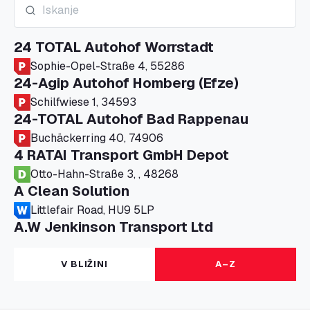
24 TOTAL Autohof Worrstadt
Sophie-Opel-Straße 4, 55286
24-Agip Autohof Homberg (Efze)
Schilfwiese 1, 34593
24-TOTAL Autohof Bad Rappenau
Buchäckerring 40, 74906
4 RATAI Transport GmbH Depot
Otto-Hahn-Straße 3, , 48268
A Clean Solution
Littlefair Road, HU9 5LP
A.W Jenkinson Transport Ltd
Progress House, ME11 5GA
A+G Nettetal - Depot Parking
V BLIŽINI
A–Z
Am Panneschopp 7, 41334
A1 Truckstop Colsterworth Ltd