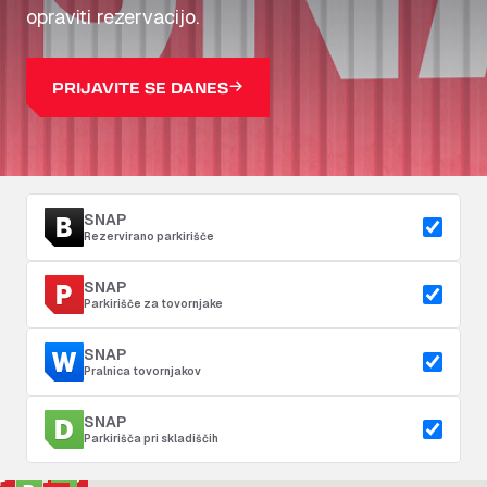
opraviti rezervacijo.
PRIJAVITE SE DANES
SNAP
Rezervirano parkirišče
SNAP
Parkirišče za tovornjake
SNAP
Pralnica tovornjakov
SNAP
Parkirišča pri skladiščih