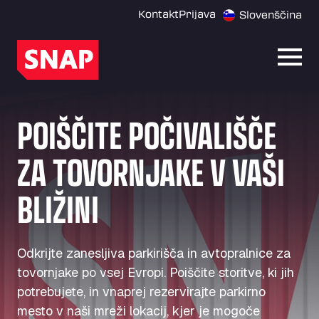
Kontakt
Prijava
Slovenščina
Odpri
POIŠČITE POČIVALIŠČE
ZA TOVORNJAKE V VAŠI
BLIŽINI
Odkrijte zanesljiva parkirišča in avtopralnice za
tovornjake po vsej Evropi. Poiščite storitve, ki jih
potrebujete, in vnaprej rezervirajte parkirno
mesto v naši mreži lokacij, kjer je mogoče