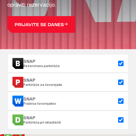
opraviti rezervacijo.
PRIJAVITE SE DANES
SNAP
Rezervirano parkirišče
SNAP
Parkirišče za tovornjake
SNAP
Pralnica tovornjakov
SNAP
Parkirišča pri skladiščih