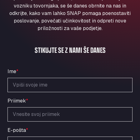
Aqua Ariva GmbH
vozniku tovornjaka, se še danes obrnite na nas in
odkrijte, kako vam lahko SNAP pomaga poenostaviti
Marie-Curie-Straße 24, 68219
Aral Autohof Bockel
poslovanje, povečati učinkovitost in odpreti nove
priložnosti za vaše podjetje.
An der Autobahn 1, 27404
ARAL Autohof Bockenem
Oppelner Str. 1, 31167
STIKUJTE SE Z NAMI ŠE DANES
ARAL Autohof Merklingen
Nellinger Str. 24, 89188
ARAL Autohof Preis
Ime
*
Schellweilerstraße 1, 66871
ARAL Tankstelle - XXL Truckwash.de
GmbH
Priimek
*
Obernburger Str. 127, 63811
Ardleigh South Services
a120 westbound, CO77SL
Area 47 Hermanos Rico
E-pošta
*
Autovia A4 km 47, 28300