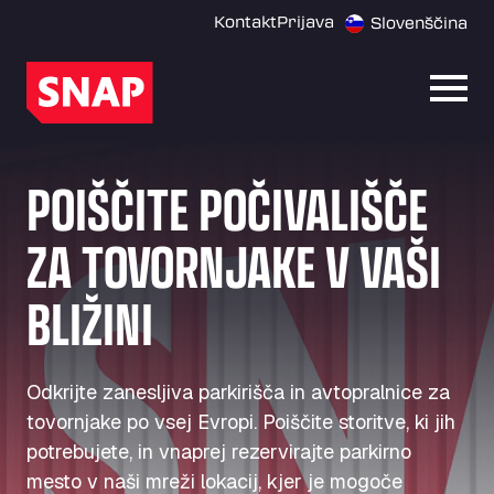
Kontakt
Prijava
Slovenščina
Odpri
POIŠČITE POČIVALIŠČE
ZA TOVORNJAKE V VAŠI
BLIŽINI
Odkrijte zanesljiva parkirišča in avtopralnice za
tovornjake po vsej Evropi. Poiščite storitve, ki jih
potrebujete, in vnaprej rezervirajte parkirno
mesto v naši mreži lokacij, kjer je mogoče