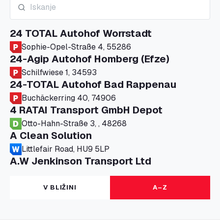
24 TOTAL Autohof Worrstadt
Sophie-Opel-Straße 4, 55286
24-Agip Autohof Homberg (Efze)
Schilfwiese 1, 34593
24-TOTAL Autohof Bad Rappenau
Buchäckerring 40, 74906
4 RATAI Transport GmbH Depot
Otto-Hahn-Straße 3, , 48268
A Clean Solution
Littlefair Road, HU9 5LP
A.W Jenkinson Transport Ltd
Progress House, ME11 5GA
A+G Nettetal - Depot Parking
V BLIŽINI
A–Z
Am Panneschopp 7, 41334
A1 Truckstop Colsterworth Ltd