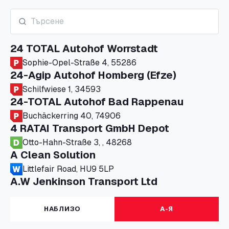
24 TOTAL Autohof Worrstadt
Sophie-Opel-Straße 4, 55286
24-Agip Autohof Homberg (Efze)
Schilfwiese 1, 34593
24-TOTAL Autohof Bad Rappenau
Buchäckerring 40, 74906
4 RATAI Transport GmbH Depot
Otto-Hahn-Straße 3, , 48268
A Clean Solution
Littlefair Road, HU9 5LP
A.W Jenkinson Transport Ltd
Progress House, ME11 5GA
A+G Nettetal - Depot Parking
НАБЛИЗО
А-Я
Am Panneschopp 7, 41334