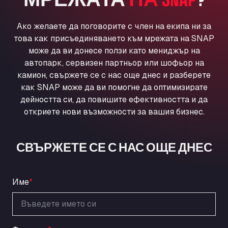
Ul. Torunska 147, 85884
Aqua Ariva GmbH
Ако желаете да поговорите с член на екипа ни за
Marie-Curie-Straße 24, 68219
това как присъединяването към мрежата на SNAP
Aral Autohof Bockel
може да ви донесе ползи като мениджър на
An der Autobahn 1, 27404
автопарк, сервизен партньор или шофьор на
ARAL Autohof Bockenem
камион, свържете се с нас още днес и разберете
как SNAP може да ви помогне да оптимизирате
Oppelner Str. 1, 31167
дейността си, да повишите ефективността и да
ARAL Autohof Merklingen
откриете нови възможности за вашия бизнес.
Nellinger Str. 24, 89188
ARAL Autohof Preis
Schellweilerstraße 1, 66871
СВЪРЖЕТЕ СЕ С НАС ОЩЕ ДНЕС
ARAL Tankstelle - XXL Truckwash.de
GmbH
Obernburger Str. 127, 63811
Име
*
Ardleigh South Services
a120 westbound, CO77SL
Area 47 Hermanos Rico