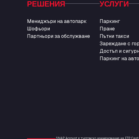
РЕШЕНИЯ
УСЛУГИ
Мениджъри на автопарк
Паркинг
Шофьори
Пране
Партньори за обслужване
Пътни такси
Зареждане с го
Достъп и сигур
Паркинг на авт
SNAP Account е търговско наименование на ETP Card P