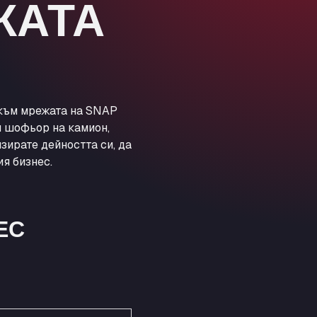
ЖАТА
A20 Truckstop
Rear of Airport cafe , TN25 6DA
A63 Truck Wash Bayonne
Centre Europeen de Fret, 64990
A63 Truck Wash Castets
121 rue du Centre Routier, 40260
 към мрежата на SNAP
A8 Truck Parking & Business Hotel
и шофьор на камион,
Römerstr. 40, 71296
зирате дейността си, да
AAV TRANSPORT LTD
я бизнес.
Thames Oil Port, SS17 9LL
Adriaanse Truckwash
Meerenakkerplein 55, 5652
ЕС
AFT Jetwash Solutions Ltd -
Newport
Unit 8, NP19 4SU
Albion Inn & Truckstop
A39, 14 Bath Road, TA7 9QT
Alconbury Truck Wash