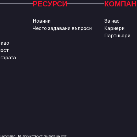
РЕСУРСИ
КОМПАН
Новини
За нас
Често задавани въпроси
Кариери
Партньори
риво
ност
огарата
rocessing Ltd, дружество от групата на DCC.