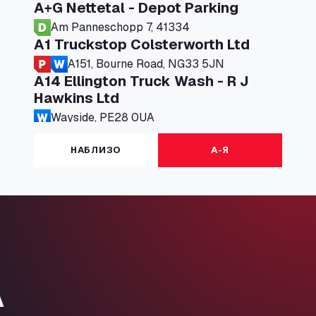
A+G Nettetal - Depot Parking
Am Panneschopp 7, 41334
A1 Truckstop Colsterworth Ltd
A151, Bourne Road, NG33 5JN
A14 Ellington Truck Wash - R J
Hawkins Ltd
Wayside, PE28 0UA
A19 Northbound Services (Exelby)
НАБЛИЗО
А-Я
Ingleby Arncliffe, DL6 3JT
A19 Services North (Ron Perry)
A19 Services North, TS27 3HH
A19 Services South (Ron Perry)
A19 Services South, TS27 3HH
A19 Southbound Services (Exelby)
Ingleby Arncliffe, DL6 3LG
А
A2 Truck parking Echt
Oude Lakerweg 2, 6101