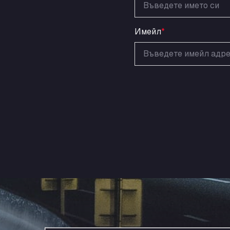
Имейл
*