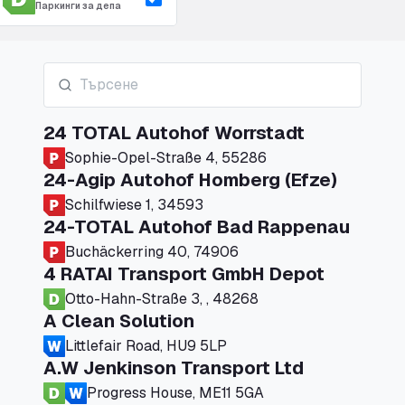
Паркинги за депа
24 TOTAL Autohof Worrstadt
Sophie-Opel-Straße 4, 55286
24-Agip Autohof Homberg (Efze)
Schilfwiese 1, 34593
24-TOTAL Autohof Bad Rappenau
Buchäckerring 40, 74906
4 RATAI Transport GmbH Depot
Otto-Hahn-Straße 3, , 48268
A Clean Solution
Littlefair Road, HU9 5LP
A.W Jenkinson Transport Ltd
Progress House, ME11 5GA