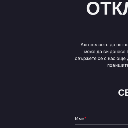
ОТК
Ако желаете да пого
може да ви донесе 
свържете се с нас още 
повишите
С
Име
*