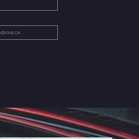
Home Farm, PE28 4WD
Alf´s Nutzfahrzeugwäsche
Am Augraben 11, 18273
Alfred Schuon GmbH
Bühlwiesenweg 15, 72221
All 4 Trucks
Klaverbladstaat 21, 3560
American Truck Wash
Av. des Etats-Unis 90, 6041
Andamur Guarroman
Aut. A4 Salida 288 Pol. Ind. del Guadiel,
23210
Andamur La Junquera
AP7 Salida 2, C/ Bassegoda, 4, 17700
Andamur Pamplona
A-15 Salida Imarcoain, 31119
Andamur San Roman II