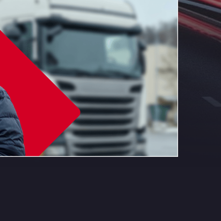
Aut A1 Exit 385, 01207
Anglia Motel
Washway Road, PE12 8LT
Anpol Sp. z o.o.
Ul. Torunska 147, 85884
Aqua Ariva GmbH
Marie-Curie-Straße 24, 68219
Aral Autohof Bockel
An der Autobahn 1, 27404
ARAL Autohof Bockenem
Oppelner Str. 1, 31167
ARAL Autohof Merklingen
Nellinger Str. 24, 89188
ARAL Autohof Preis
Schellweilerstraße 1, 66871
ARAL Tankstelle - XXL
Truckwash.de GmbH