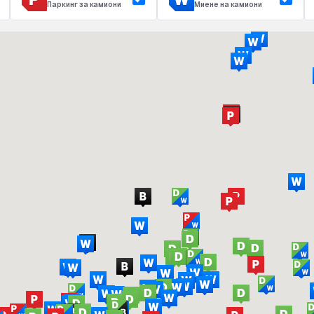
Паркинг за камиони
Миене на камиони