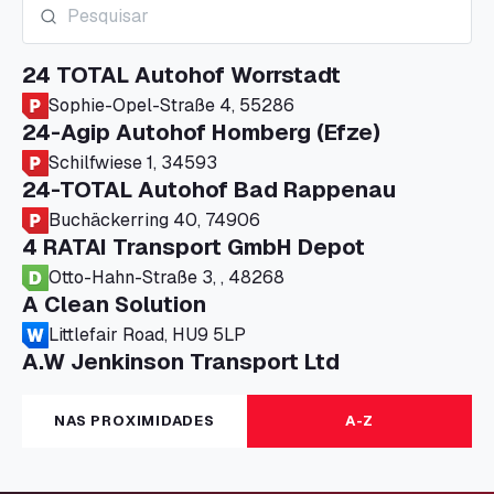
24 TOTAL Autohof Worrstadt
Sophie-Opel-Straße 4, 55286
24-Agip Autohof Homberg (Efze)
Schilfwiese 1, 34593
24-TOTAL Autohof Bad Rappenau
Buchäckerring 40, 74906
4 RATAI Transport GmbH Depot
Otto-Hahn-Straße 3, , 48268
A Clean Solution
Littlefair Road, HU9 5LP
A.W Jenkinson Transport Ltd
Progress House, ME11 5GA
A+G Nettetal - Depot Parking
NAS PROXIMIDADES
A-Z
Am Panneschopp 7, 41334
A1 Truckstop Colsterworth Ltd