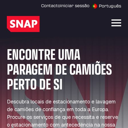
Contacto
Iniciar sessão
Português
Abrir
ENCONTRE UMA
PARAGEM DE CAMIÕES
PERTO DE SI
Descubra locais de estacionamento e lavagem
de camiões de confiança em toda a Europa.
Procure os serviços de que necessita e reserve
o estacionamento com antecedência na nossa