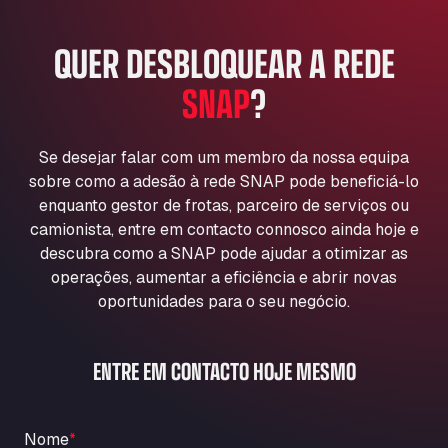
A151, Bourne Road, NG33 5JN
A14 Ellington Truck Wash - R J Hawkins
QUER DESBLOQUEAR A REDE
Ltd
SNAP
?
Wayside, PE28 0UA
A19 Northbound Services (Exelby)
Ingleby Arncliffe, DL6 3JT
Se desejar falar com um membro da nossa equipa
A19 Services North (Ron Perry)
sobre como a adesão à rede SNAP pode beneficiá-lo
A19 Services North, TS27 3HH
enquanto gestor de frotas, parceiro de serviços ou
A19 Services South (Ron Perry)
camionista, entre em contacto connosco ainda hoje e
A19 Services South, TS27 3HH
descubra como a SNAP pode ajudar a otimizar as
A19 Southbound Services (Exelby)
operações, aumentar a eficiência e abrir novas
Ingleby Arncliffe, DL6 3LG
oportunidades para o seu negócio.
A2 Truck parking Echt
Oude Lakerweg 2, 6101
ENTRE EM CONTACTO HOJE MESMO
A20 Truckstop
Rear of Airport cafe , TN25 6DA
A63 Truck Wash Bayonne
Nome
*