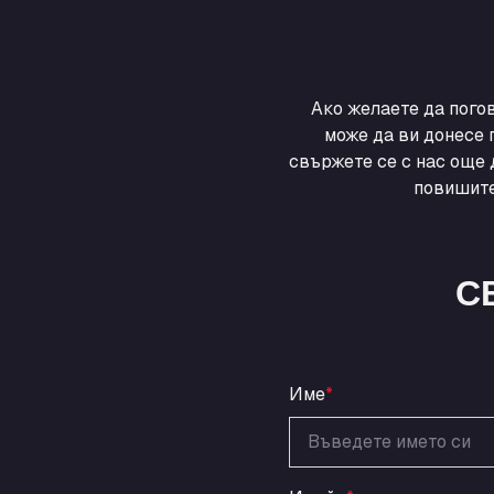
Ако желаете да пого
може да ви донесе 
свържете се с нас още 
повишите
С
Име
*