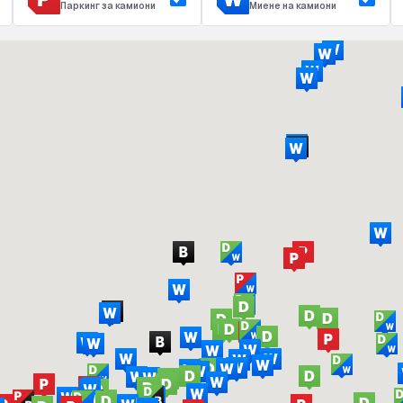
Паркинг за камиони
Миене на камиони