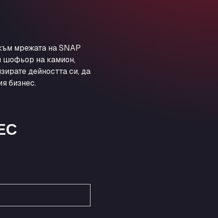
Obernburger Str. 127, 63811
Ardleigh South Services
a120 westbound, CO77SL
Area 47 Hermanos Rico
 към мрежата на SNAP
Autovia A4 km 47, 28300
и шофьор на камион,
Area de Servicio Agetrans
зирате дейността си, да
Autovia del Mediterraneo , 30850
я бизнес.
Area Servicio Galp Las Bovedas
Autovia 5 KM 405, 7, 06006
Area Servidiesel S L
ЕС
Calle Migjorn No 6, 12539
Arluno Truck Village
Via per Turbigo 69, 20004
Asapjobs
Objazdowa 35, 99-300
Ashford International Truck Stop
Unit 14 Waterbrook Park, TN24 0FL
Ashford International Truck Wash -