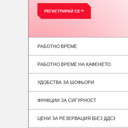
РЕГИСТРИРАЙ СЕ
РАБОТНО ВРЕМЕ
РАБОТНО ВРЕМЕ НА КАФЕНЕТО
понеделник
вторник
УДОБСТВА ЗА ШОФЬОРИ
понеделник
сряда
вторник
ФУНКЦИИ ЗА СИГУРНОСТ
Без хладилни автомобили
четвъртък
сряда
ЦЕНИ ЗА РЕЗЕРВАЦИЯ (БЕЗ ДДС)
Не се приемат опасни превозни средст
петък
четвъртък