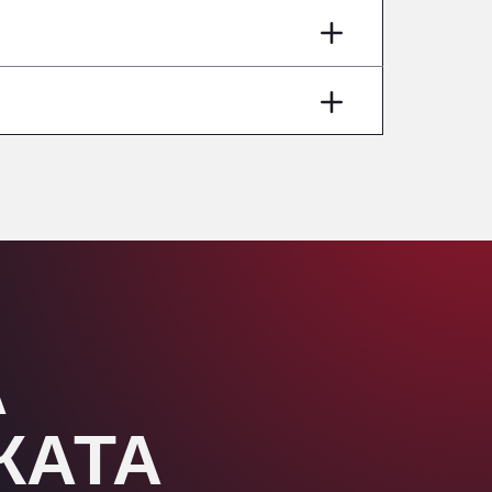
Aut A1 Exit 385, 01207
Anglia Motel
Washway Road, PE12 8LT
Anpol Sp. z o.o.
Ul. Torunska 147, 85884
Aqua Ariva GmbH
Marie-Curie-Straße 24, 68219
Aral Autohof Bockel
An der Autobahn 1, 27404
ARAL Autohof Bockenem
Oppelner Str. 1, 31167
ARAL Autohof Merklingen
А
Nellinger Str. 24, 89188
ARAL Autohof Preis
Schellweilerstraße 1, 66871
ЖАТА
ARAL Tankstelle - XXL
Truckwash.de GmbH