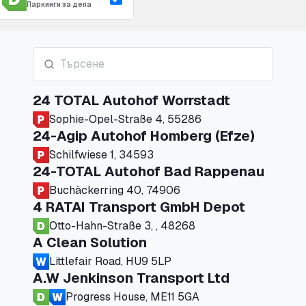
Паркинги за депа
24 TOTAL Autohof Worrstadt
Sophie-Opel-Straße 4, 55286
24-Agip Autohof Homberg (Efze)
Schilfwiese 1, 34593
24-TOTAL Autohof Bad Rappenau
Buchäckerring 40, 74906
4 RATAI Transport GmbH Depot
Otto-Hahn-Straße 3, , 48268
A Clean Solution
Littlefair Road, HU9 5LP
A.W Jenkinson Transport Ltd
Progress House, ME11 5GA