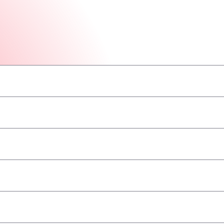
–
–
–
–
–
–
–
ва/ADR
–
–