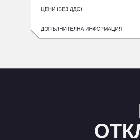
ЦЕНИ (БЕЗ ДДС)
събота
петък
неделя
ДОПЪЛНИТЕЛНА ИНФОРМАЦИЯ
събота
неделя
ОТК