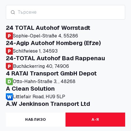
24 TOTAL Autohof Worrstadt
Sophie-Opel-Straße 4, 55286
24-Agip Autohof Homberg (Efze)
Schilfwiese 1, 34593
24-TOTAL Autohof Bad Rappenau
Buchäckerring 40, 74906
4 RATAI Transport GmbH Depot
Otto-Hahn-Straße 3, , 48268
A Clean Solution
Littlefair Road, HU9 5LP
A.W Jenkinson Transport Ltd
Progress House, ME11 5GA
A+G Nettetal - Depot Parking
НАБЛИЗО
А-Я
Am Panneschopp 7, 41334