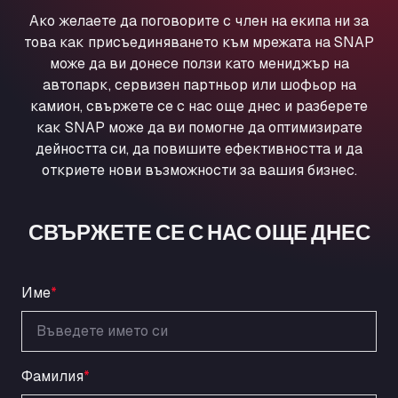
Ul. Torunska 147, 85884
Ако желаете да поговорите с член на екипа ни за
Aqua Ariva GmbH
това как присъединяването към мрежата на SNAP
Marie-Curie-Straße 24, 68219
може да ви донесе ползи като мениджър на
Aral Autohof Bockel
автопарк, сервизен партньор или шофьор на
камион, свържете се с нас още днес и разберете
An der Autobahn 1, 27404
как SNAP може да ви помогне да оптимизирате
ARAL Autohof Bockenem
дейността си, да повишите ефективността и да
Oppelner Str. 1, 31167
откриете нови възможности за вашия бизнес.
ARAL Autohof Merklingen
Nellinger Str. 24, 89188
ARAL Autohof Preis
СВЪРЖЕТЕ СЕ С НАС ОЩЕ ДНЕС
Schellweilerstraße 1, 66871
ARAL Tankstelle - XXL Truckwash.de
GmbH
Име
*
Obernburger Str. 127, 63811
Ardleigh South Services
a120 westbound, CO77SL
Фамилия
*
Area 47 Hermanos Rico