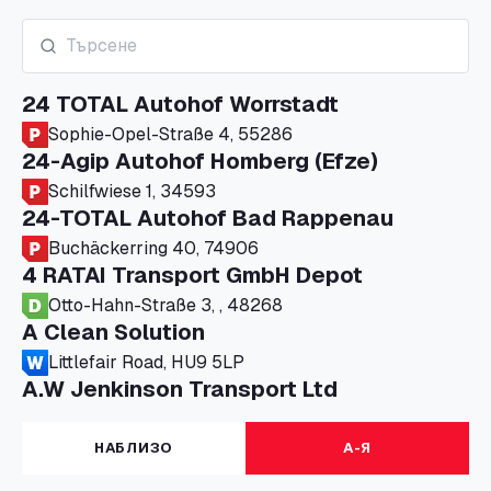
24 TOTAL Autohof Worrstadt
Sophie-Opel-Straße 4, 55286
24-Agip Autohof Homberg (Efze)
Schilfwiese 1, 34593
24-TOTAL Autohof Bad Rappenau
Buchäckerring 40, 74906
4 RATAI Transport GmbH Depot
Otto-Hahn-Straße 3, , 48268
A Clean Solution
Littlefair Road, HU9 5LP
A.W Jenkinson Transport Ltd
Progress House, ME11 5GA
A+G Nettetal - Depot Parking
НАБЛИЗО
А-Я
Am Panneschopp 7, 41334