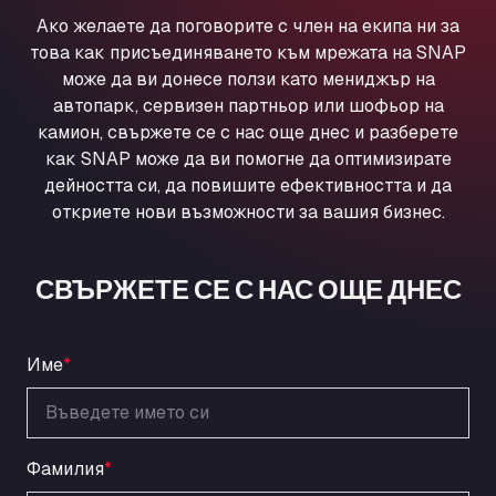
Ul. Torunska 147, 85884
Ако желаете да поговорите с член на екипа ни за
Aqua Ariva GmbH
това как присъединяването към мрежата на SNAP
Marie-Curie-Straße 24, 68219
може да ви донесе ползи като мениджър на
Aral Autohof Bockel
автопарк, сервизен партньор или шофьор на
камион, свържете се с нас още днес и разберете
An der Autobahn 1, 27404
как SNAP може да ви помогне да оптимизирате
ARAL Autohof Bockenem
дейността си, да повишите ефективността и да
Oppelner Str. 1, 31167
откриете нови възможности за вашия бизнес.
ARAL Autohof Merklingen
Nellinger Str. 24, 89188
ARAL Autohof Preis
СВЪРЖЕТЕ СЕ С НАС ОЩЕ ДНЕС
Schellweilerstraße 1, 66871
ARAL Tankstelle - XXL Truckwash.de
GmbH
Име
*
Obernburger Str. 127, 63811
Ardleigh South Services
a120 westbound, CO77SL
Фамилия
*
Area 47 Hermanos Rico