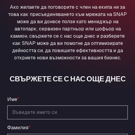
Ul. Torunska 147, 85884
Ако желаете да поговорите с член на екипа ни за
Aqua Ariva GmbH
това как присъединяването към мрежата на SNAP
Marie-Curie-Straße 24, 68219
може да ви донесе ползи като мениджър на
Aral Autohof Bockel
автопарк, сервизен партньор или шофьор на
камион, свържете се с нас още днес и разберете
An der Autobahn 1, 27404
как SNAP може да ви помогне да оптимизирате
ARAL Autohof Bockenem
дейността си, да повишите ефективността и да
Oppelner Str. 1, 31167
откриете нови възможности за вашия бизнес.
ARAL Autohof Merklingen
Nellinger Str. 24, 89188
ARAL Autohof Preis
СВЪРЖЕТЕ СЕ С НАС ОЩЕ ДНЕС
Schellweilerstraße 1, 66871
ARAL Tankstelle - XXL Truckwash.de
GmbH
Име
*
Obernburger Str. 127, 63811
Ardleigh South Services
a120 westbound, CO77SL
Фамилия
*
Area 47 Hermanos Rico