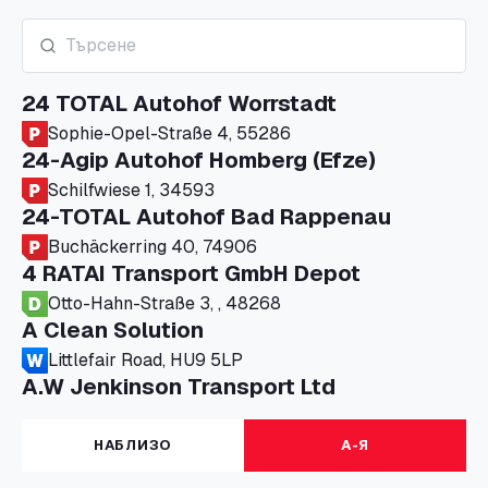
24 TOTAL Autohof Worrstadt
Sophie-Opel-Straße 4, 55286
24-Agip Autohof Homberg (Efze)
Schilfwiese 1, 34593
24-TOTAL Autohof Bad Rappenau
Buchäckerring 40, 74906
4 RATAI Transport GmbH Depot
Otto-Hahn-Straße 3, , 48268
A Clean Solution
Littlefair Road, HU9 5LP
A.W Jenkinson Transport Ltd
Progress House, ME11 5GA
A+G Nettetal - Depot Parking
НАБЛИЗО
А-Я
Am Panneschopp 7, 41334