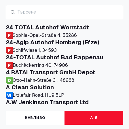
24 TOTAL Autohof Worrstadt
Sophie-Opel-Straße 4, 55286
24-Agip Autohof Homberg (Efze)
Schilfwiese 1, 34593
24-TOTAL Autohof Bad Rappenau
Buchäckerring 40, 74906
4 RATAI Transport GmbH Depot
Otto-Hahn-Straße 3, , 48268
A Clean Solution
Littlefair Road, HU9 5LP
A.W Jenkinson Transport Ltd
Progress House, ME11 5GA
A+G Nettetal - Depot Parking
НАБЛИЗО
А-Я
Am Panneschopp 7, 41334