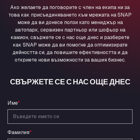
Ul. Torunska 147, 85884
Ако желаете да поговорите с член на екипа ни за
Aqua Ariva GmbH
това как присъединяването към мрежата на SNAP
Marie-Curie-Straße 24, 68219
може да ви донесе ползи като мениджър на
Aral Autohof Bockel
автопарк, сервизен партньор или шофьор на
камион, свържете се с нас още днес и разберете
An der Autobahn 1, 27404
как SNAP може да ви помогне да оптимизирате
ARAL Autohof Bockenem
дейността си, да повишите ефективността и да
Oppelner Str. 1, 31167
откриете нови възможности за вашия бизнес.
ARAL Autohof Merklingen
Nellinger Str. 24, 89188
ARAL Autohof Preis
СВЪРЖЕТЕ СЕ С НАС ОЩЕ ДНЕС
Schellweilerstraße 1, 66871
ARAL Tankstelle - XXL Truckwash.de
GmbH
Име
*
Obernburger Str. 127, 63811
Ardleigh South Services
a120 westbound, CO77SL
Фамилия
*
Area 47 Hermanos Rico