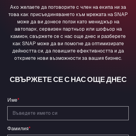
Ul. Torunska 147, 85884
Ако желаете да поговорите с член на екипа ни за
Aqua Ariva GmbH
това как присъединяването към мрежата на SNAP
Marie-Curie-Straße 24, 68219
може да ви донесе ползи като мениджър на
Aral Autohof Bockel
автопарк, сервизен партньор или шофьор на
камион, свържете се с нас още днес и разберете
An der Autobahn 1, 27404
как SNAP може да ви помогне да оптимизирате
ARAL Autohof Bockenem
дейността си, да повишите ефективността и да
Oppelner Str. 1, 31167
откриете нови възможности за вашия бизнес.
ARAL Autohof Merklingen
Nellinger Str. 24, 89188
ARAL Autohof Preis
СВЪРЖЕТЕ СЕ С НАС ОЩЕ ДНЕС
Schellweilerstraße 1, 66871
ARAL Tankstelle - XXL Truckwash.de
GmbH
Име
*
Obernburger Str. 127, 63811
Ardleigh South Services
a120 westbound, CO77SL
Фамилия
*
Area 47 Hermanos Rico