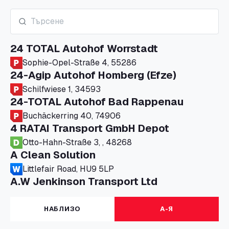
24 TOTAL Autohof Worrstadt
Sophie-Opel-Straße 4, 55286
24-Agip Autohof Homberg (Efze)
Schilfwiese 1, 34593
24-TOTAL Autohof Bad Rappenau
Buchäckerring 40, 74906
4 RATAI Transport GmbH Depot
Otto-Hahn-Straße 3, , 48268
A Clean Solution
Littlefair Road, HU9 5LP
A.W Jenkinson Transport Ltd
Progress House, ME11 5GA
A+G Nettetal - Depot Parking
НАБЛИЗО
А-Я
Am Panneschopp 7, 41334