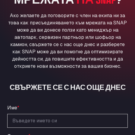
Ul. Torunska 147, 85884
Aqua Ariva GmbH
Ако желаете да поговорите с член на екипа ни за
Marie-Curie-Straße 24, 68219
това как присъединяването към мрежата на SNAP
Aral Autohof Bockel
може да ви донесе ползи като мениджър на
An der Autobahn 1, 27404
автопарк, сервизен партньор или шофьор на
ARAL Autohof Bockenem
камион, свържете се с нас още днес и разберете
как SNAP може да ви помогне да оптимизирате
Oppelner Str. 1, 31167
дейността си, да повишите ефективността и да
ARAL Autohof Merklingen
откриете нови възможности за вашия бизнес.
Nellinger Str. 24, 89188
ARAL Autohof Preis
Schellweilerstraße 1, 66871
СВЪРЖЕТЕ СЕ С НАС ОЩЕ ДНЕС
ARAL Tankstelle - XXL Truckwash.de
GmbH
Obernburger Str. 127, 63811
Име
*
Ardleigh South Services
a120 westbound, CO77SL
Area 47 Hermanos Rico