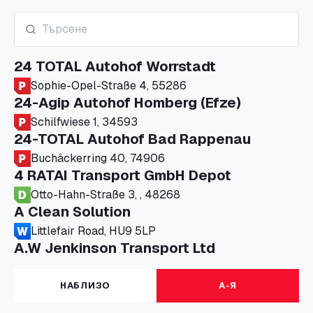
24 TOTAL Autohof Worrstadt
Sophie-Opel-Straße 4, 55286
24-Agip Autohof Homberg (Efze)
Schilfwiese 1, 34593
24-TOTAL Autohof Bad Rappenau
Buchäckerring 40, 74906
4 RATAI Transport GmbH Depot
Otto-Hahn-Straße 3, , 48268
A Clean Solution
Littlefair Road, HU9 5LP
A.W Jenkinson Transport Ltd
Progress House, ME11 5GA
A+G Nettetal - Depot Parking
НАБЛИЗО
А-Я
Am Panneschopp 7, 41334