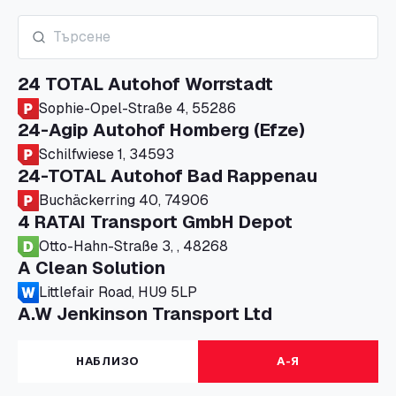
24 TOTAL Autohof Worrstadt
Sophie-Opel-Straße 4, 55286
24-Agip Autohof Homberg (Efze)
Schilfwiese 1, 34593
24-TOTAL Autohof Bad Rappenau
Buchäckerring 40, 74906
4 RATAI Transport GmbH Depot
Otto-Hahn-Straße 3, , 48268
A Clean Solution
Littlefair Road, HU9 5LP
A.W Jenkinson Transport Ltd
Progress House, ME11 5GA
A+G Nettetal - Depot Parking
НАБЛИЗО
А-Я
Am Panneschopp 7, 41334