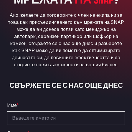
Ul. Torunska 147, 85884
Aqua Ariva GmbH
Ако желаете да поговорите с член на екипа ни за
Marie-Curie-Straße 24, 68219
това как присъединяването към мрежата на SNAP
Aral Autohof Bockel
може да ви донесе ползи като мениджър на
An der Autobahn 1, 27404
автопарк, сервизен партньор или шофьор на
ARAL Autohof Bockenem
камион, свържете се с нас още днес и разберете
как SNAP може да ви помогне да оптимизирате
Oppelner Str. 1, 31167
дейността си, да повишите ефективността и да
ARAL Autohof Merklingen
откриете нови възможности за вашия бизнес.
Nellinger Str. 24, 89188
ARAL Autohof Preis
Schellweilerstraße 1, 66871
СВЪРЖЕТЕ СЕ С НАС ОЩЕ ДНЕС
ARAL Tankstelle - XXL Truckwash.de
GmbH
Obernburger Str. 127, 63811
Име
*
Ardleigh South Services
a120 westbound, CO77SL
Area 47 Hermanos Rico