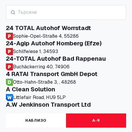
24 TOTAL Autohof Worrstadt
Sophie-Opel-Straße 4, 55286
24-Agip Autohof Homberg (Efze)
Schilfwiese 1, 34593
24-TOTAL Autohof Bad Rappenau
Buchäckerring 40, 74906
4 RATAI Transport GmbH Depot
Otto-Hahn-Straße 3, , 48268
A Clean Solution
Littlefair Road, HU9 5LP
A.W Jenkinson Transport Ltd
Progress House, ME11 5GA
A+G Nettetal - Depot Parking
НАБЛИЗО
А-Я
Am Panneschopp 7, 41334