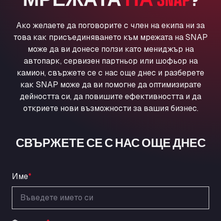
Ul. Torunska 147, 85884
Aqua Ariva GmbH
Ако желаете да поговорите с член на екипа ни за
Marie-Curie-Straße 24, 68219
това как присъединяването към мрежата на SNAP
Aral Autohof Bockel
може да ви донесе ползи като мениджър на
An der Autobahn 1, 27404
автопарк, сервизен партньор или шофьор на
ARAL Autohof Bockenem
камион, свържете се с нас още днес и разберете
как SNAP може да ви помогне да оптимизирате
Oppelner Str. 1, 31167
дейността си, да повишите ефективността и да
ARAL Autohof Merklingen
откриете нови възможности за вашия бизнес.
Nellinger Str. 24, 89188
ARAL Autohof Preis
Schellweilerstraße 1, 66871
СВЪРЖЕТЕ СЕ С НАС ОЩЕ ДНЕС
ARAL Tankstelle - XXL Truckwash.de
GmbH
Obernburger Str. 127, 63811
Име
*
Ardleigh South Services
a120 westbound, CO77SL
Area 47 Hermanos Rico