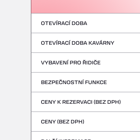
OTEVÍRACÍ DOBA
OTEVÍRACÍ DOBA KAVÁRNY
pondělí
úterý
VYBAVENÍ PRO ŘIDIČE
pondělí
středa
úterý
BEZPEČNOSTNÍ FUNKCE
Žádná chladírenská vozidla
čtvrtek
středa
CENY K REZERVACI (BEZ DPH)
Nebezpečná vozidla/ADR nejsou přijímán
pátek
čtvrtek
CENY (BEZ DPH)
sobota
pátek
neděle