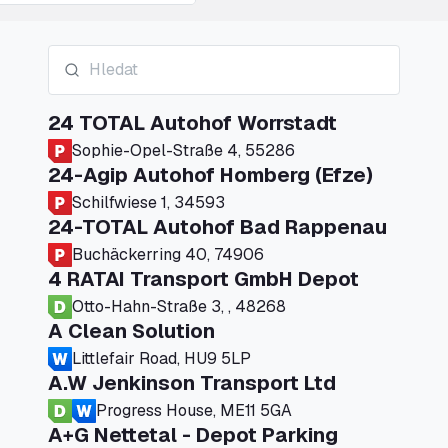
24 TOTAL Autohof Worrstadt
Sophie-Opel-Straße 4, 55286
24-Agip Autohof Homberg (Efze)
Schilfwiese 1, 34593
24-TOTAL Autohof Bad Rappenau
Buchäckerring 40, 74906
4 RATAI Transport GmbH Depot
Otto-Hahn-Straße 3, , 48268
A Clean Solution
Littlefair Road, HU9 5LP
A.W Jenkinson Transport Ltd
Progress House, ME11 5GA
A+G Nettetal - Depot Parking