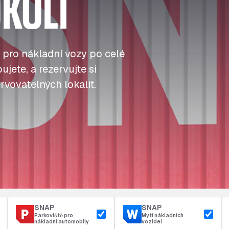
KOLÍ
J
J
J
Tankování
ú
ú
ú
Přístup a bezpečnost
Parkoviště u depa
t
t
t
 pro nákladní vozy po celé
jete, a rezervujte si
rvovatelných lokalit.
SNAP
SNAP
Parkoviště pro
Mytí nákladních
nákladní automobily
vozidel