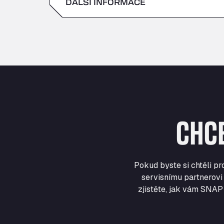
DALŠÍ INFORMACE
sobota
neděle
CHC
Pokud byste si chtěli p
servisnímu partnerovi 
zjistěte, jak vám SNAP 