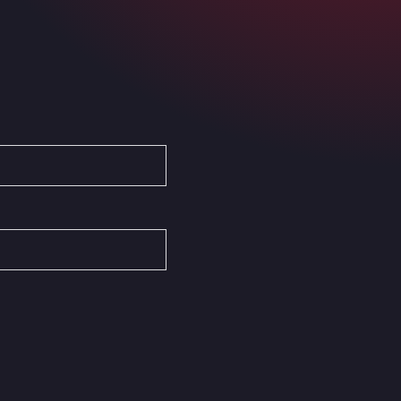
Ardleigh South Services
a120 westbound, CO77SL
Area 47 Hermanos Rico
Autovia A4 km 47, 28300
Area de Servicio Agetrans
Autovia del Mediterraneo , 30850
Area Servicio Galp Las Bovedas
Autovia 5 KM 405, 7, 06006
Area Servidiesel S L
Calle Migjorn No 6, 12539
Arluno Truck Village
Via per Turbigo 69, 20004
Asapjobs
Objazdowa 35, 99-300
Ashford International Truck Stop
Unit 14 Waterbrook Park, TN24 0FL
Ashford International Truck Wash -
R J Hawkins Ltd