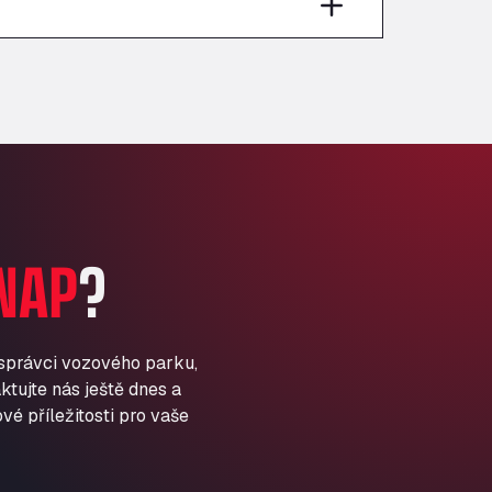
Anglia Motel
Washway Road, PE12 8LT
Anpol Sp. z o.o.
Ul. Torunska 147, 85884
Aqua Ariva GmbH
Marie-Curie-Straße 24, 68219
Aral Autohof Bockel
An der Autobahn 1, 27404
ARAL Autohof Bockenem
NAP
?
Oppelner Str. 1, 31167
ARAL Autohof Merklingen
Nellinger Str. 24, 89188
ARAL Autohof Preis
 správci vozového parku,
ktujte nás ještě dnes a
Schellweilerstraße 1, 66871
ARAL Tankstelle - XXL
vé příležitosti pro vaše
Truckwash.de GmbH
Obernburger Str. 127, 63811