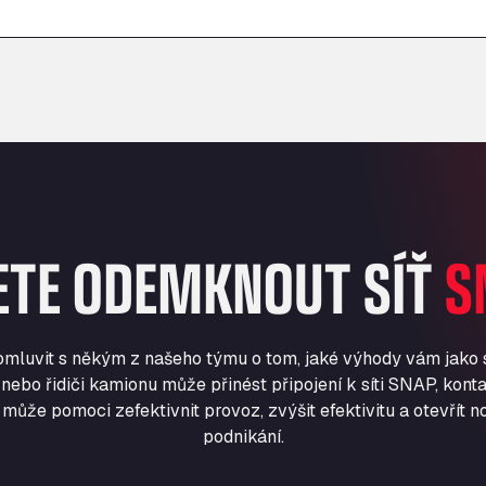
–
–
ETE ODEMKNOUT SÍŤ
S
romluvit s někým z našeho týmu o tom, jaké výhody vám jako
nebo řidiči kamionu může přinést připojení k síti SNAP, konta
může pomoci zefektivnit provoz, zvýšit efektivitu a otevřít no
podnikání.