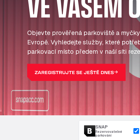
VE VAŠEM O
Objevte prověřená parkoviště a myčky
Evropě. Vyhledejte služby, které potřebu
parkovací místo předem v naší síti reze
ZAREGISTRUJTE SE JEŠTĚ DNES
SNAP
Rezervovatelné
parkování