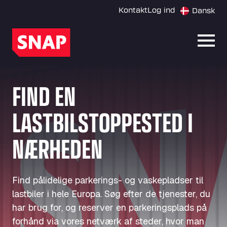
Kontakt
Log ind
Dansk
Åbn 
FIND EN
LASTBILSTOPPESTED I
NÆRHEDEN
Find pålidelige parkerings- og vaskepladser til
lastbiler i hele Europa. Søg efter de tjenester, du
har brug for, og reserver en parkeringsplads på
forhånd via vores netværk af steder, hvor man