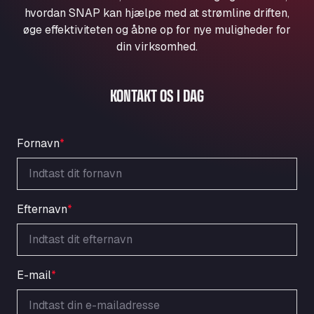
Aqua Ariva GmbH
hvordan SNAP kan hjælpe med at strømline driften,
øge effektiviteten og åbne op for nye muligheder for
Marie-Curie-Straße 24, 68219
Aral Autohof Bockel
din virksomhed.
An der Autobahn 1, 27404
ARAL Autohof Bockenem
KONTAKT OS I DAG
Oppelner Str. 1, 31167
ARAL Autohof Merklingen
Nellinger Str. 24, 89188
Fornavn
*
ARAL Autohof Preis
Schellweilerstraße 1, 66871
ARAL Tankstelle - XXL Truckwash.de
GmbH
Efternavn
*
Obernburger Str. 127, 63811
Ardleigh South Services
a120 westbound, CO77SL
E-mail
*
Area 47 Hermanos Rico
Autovia A4 km 47, 28300