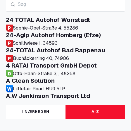
24 TOTAL Autohof Worrstadt
Sophie-Opel-Straße 4, 55286
24-Agip Autohof Homberg (Efze)
Schilfwiese 1, 34593
24-TOTAL Autohof Bad Rappenau
Buchäckerring 40, 74906
4 RATAI Transport GmbH Depot
Otto-Hahn-Straße 3, , 48268
A Clean Solution
Littlefair Road, HU9 5LP
A.W Jenkinson Transport Ltd
Progress House, ME11 5GA
A+G Nettetal - Depot Parking
I NÆRHEDEN
A-Z
Am Panneschopp 7, 41334
A1 Truckstop Colsterworth Ltd