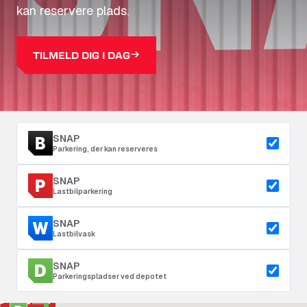
kan reservere plads.
TILMELD DIG I DAG
SNAP
Parkering, der kan reserveres
SNAP
Lastbilparkering
SNAP
Lastbilvask
SNAP
Parkeringspladser ved depotet